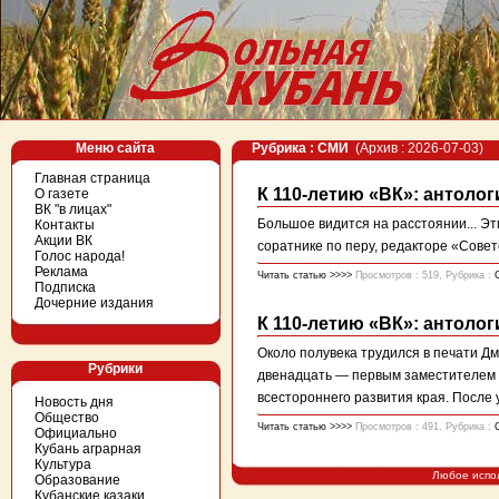
Меню сайта
Рубрика : СМИ
(Архив : 2026-07-03)
Главная страница
К 110-летию «ВК»: антолог
О газете
ВК "в лицах"
Большое видится на расстоянии... Э
Контакты
Акции ВК
соратнике по перу, редакторе «Сове
Голос народа!
Реклама
Читать статью >>>>
Просмотров : 519, Рубрика :
Подписка
Дочерние издания
К 110-летию «ВК»: антолог
Около полувека трудился в печати Д
Рубрики
двенадцать — первым заместителем р
всестороннего развития края. После 
Новость дня
Общество
Читать статью >>>>
Просмотров : 491, Рубрика :
Официально
Кубань аграрная
Культура
Любое испо
Образование
Кубанские казаки