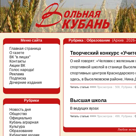
Меню сайта
Рубрика : Образование
(Архив : 2026-
Главная страница
Творческий конкурс «Учит
О газете
ВК "в лицах"
О ней говорят: «Человек с железным
Контакты
Акции ВК
спортивной школой в станице Выселк
Голос народа!
спортивных центров Краснодарского 
Реклама
Подписка
здесь, в Выселковском районе, Нина Д
Дочерние издания
Читать статью >>>>
Просмотров : 509, Рубрика :
Высшая школа
Рубрики
В ведущих вузах
Новость дня
Общество
Читать статью >>>>
Просмотров : 499, Рубрика :
Официально
Кубань аграрная
Культура
Любое испо
Образование
Кубанские казаки