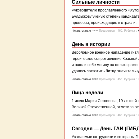
Сильные личности
Руководителю прославленного «Хуто
Булдыжову ученую степень кандидата
процессы, происходящие в отрасли.
Читать статью >>>>
Просмотров : 460, Рубрика :
День в истории
Вероломное военное нападение гитле
героическое сопротивление Красной А
и нашли себе могилу на полях сражен
удалось захватить Литву, значительную
Читать статью >>>>
Просмотров : 456, Рубрика :
Лица недели
1 июля Мария Сергеевна, 19-летней
Великой Отечественной, отметила о
Читать статью >>>>
Просмотров : 466, Рубрика :
Сегодня — День ГАИ (ГИБ
Уважаемые сотрудники и ветераны Го