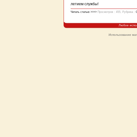
летием службы!
Читать статью >>>>
Просмотров : 455, Рубрика :
Любое испо
Использование мат