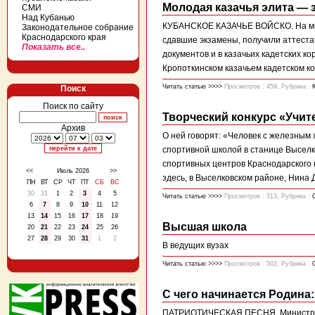
Молодая казачья элита — 
СМИ
Над Кубанью
КУБАНСКОЕ КАЗАЧЬЕ ВОЙСКО. На мину
Законодательное собрание
Краснодарского края
сдавшие экзамены, получили аттеста
Показать все..
документов и в казачьих кадетских к
Кропоткинском казачьем кадетском кор
Читать статью >>>>
Просмотров : 459, Рубрика :
Поиск
Поиск по сайту
Творческий конкурс «Учит
Архив
О ней говорят: «Человек с железным
спортивной школой в станице Выселк
спортивных центров Краснодарского 
<<
Июль 2026
>>
здесь, в Выселковском районе, Нина Д
ПН
ВТ
СР
ЧТ
ПТ
СБ
ВС
30
31
1
2
3
4
5
Читать статью >>>>
Просмотров : 513, Рубрика :
6
7
8
9
10
11
12
13
14
15
16
17
18
19
Высшая школа
20
21
22
23
24
25
26
27
28
29
30
31
1
2
В ведущих вузах
Читать статью >>>>
Просмотров : 502, Рубрика :
С чего начинается Родина
ПАТРИОТИЧЕСКАЯ ПЕСНЯ. Министр кул