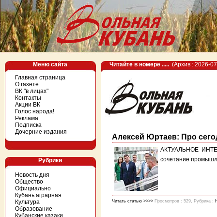
Меню сайта
Читайте в номере .....
(Архив : 2026-07
Главная страница
О газете
ВК "в лицах"
Контакты
Акции ВК
Голос народа!
Реклама
Подписка
Дочерние издания
Алексей Юртаев: Про сего
АКТУАЛЬНОЕ ИНТЕРВ
сочетание промышле
Рубрики
Новость дня
Общество
Официально
Кубань аграрная
Культура
Читать статью >>>>
Просмотров : 529, Рубрика :
Образование
Кубанские казаки