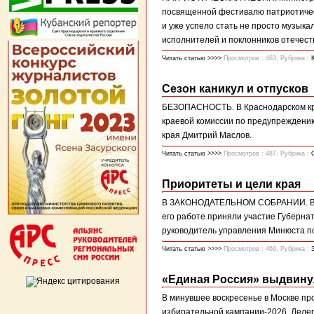
посвященной фестивалю патриотичес
и уже успело стать не просто музык
исполнителей и поклонников отечеств
Читать статью >>>>
Просмотров : 463, Рубрика :
Сезон каникул и отпусков
БЕЗОПАСНОСТЬ. В Краснодарском кра
краевой комиссии по предупреждени
края Дмитрий Маслов.
Читать статью >>>>
Просмотров : 487, Рубрика :
Приоритеты и цели края
В ЗАКОНОДАТЕЛЬНОМ СОБРАНИИ. В ЗС
его работе приняли участие Губернат
руководитель управления Минюста по
Читать статью >>>>
Просмотров : 469, Рубрика :
«Единая Россия» выдвину
В минувшее воскресенье в Москве про
избирательной кампании-2026. Делег