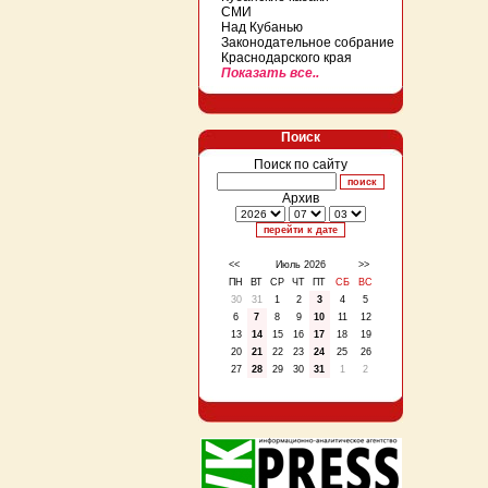
СМИ
Над Кубанью
Законодательное собрание
Краснодарского края
Показать все..
Поиск
Поиск по сайту
Архив
<<
Июль 2026
>>
ПН
ВТ
СР
ЧТ
ПТ
СБ
ВС
30
31
1
2
3
4
5
6
7
8
9
10
11
12
13
14
15
16
17
18
19
20
21
22
23
24
25
26
27
28
29
30
31
1
2