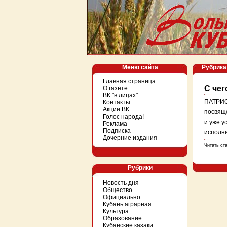
Меню сайта
Рубрика 
Главная страница
С чег
О газете
ВК "в лицах"
ПАТРИО
Контакты
Акции ВК
посвящ
Голос народа!
и уже у
Реклама
Подписка
исполни
Дочерние издания
Читать ст
Рубрики
Новость дня
Общество
Официально
Кубань аграрная
Культура
Образование
Кубанские казаки