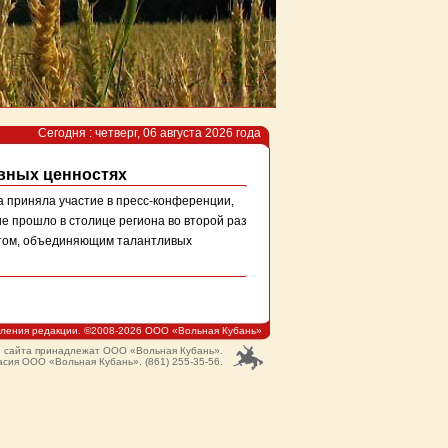
Сегодня : четверг, 06 августа 2026 года
авных ценностях
приняла участие в пресс-конференции,
 прошло в столице региона во второй раз
ектом, объединяющим талантливых
мления редакции. ©2008-2026 ООО «Вольная Кубань»
ю сайта принадлежат ООО «Вольная Кубань».
сия ООО «Вольная Кубань». (861) 255-35-56.