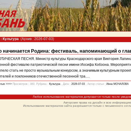
: Культура
(Архив : 2026-07-03)
о начинается Родина: фестиваль, напоминающий о гл
ТИЧЕСКАЯ ПЕСНЯ. Министр культуры Краснодарского края Виктория Лапина 
енной фестивалю патриотической песни имени Иосифа Кобзона. Мероприятие
спело стать не просто музыкальным конкурсом, а значимым культурным про
телей и поклонников отечественной песенной тра.....
атью >>>>
Просмотров : 460, Рубрика :
Культура
, Дата :
2026-07-03
, Автор статьи :
Инна МОЧАЛОВА
Любое использование материалов допускается только после уведо
Авторские права на дизайн и всю информаци
Использование материалов сайта разрешается только с письменного согла