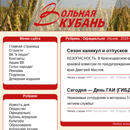
Меню сайта
Рубрика : Официально
(Архив : 2026-
Главная страница
Сезон каникул и отпусков
О газете
ВК "в лицах"
БЕЗОПАСНОСТЬ. В Краснодарском кра
Контакты
Акции ВК
краевой комиссии по предупреждени
Голос народа!
края Дмитрий Маслов.
Реклама
Подписка
Читать статью >>>>
Просмотров : 485, Рубрика :
Дочерние издания
Сегодня — День ГАИ (ГИБ
Рубрики
Уважаемые сотрудники и ветераны Го
летием службы!
Новость дня
Общество
Читать статью >>>>
Просмотров : 454, Рубрика :
Официально
Кубань аграрная
Культура
Любое испо
Образование
Кубанские казаки