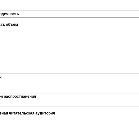
одичность
ат, объем
ж
он распространения
вная читательская аудитория