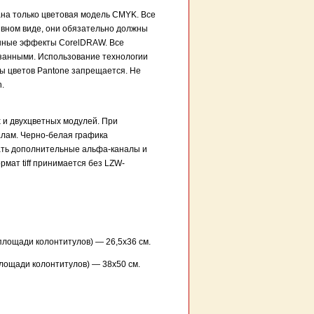
на только цветовая модель CMYK. Все
вном виде, они обязательно должны
енные эффекты CorelDRАW. Все
занными. Использование технологии
ы цветов Pantone запрещается. Не
.
 и двухцветных модулей. При
алам. Черно-белая графика
вать дополнительные альфа-каналы и
мат tiff принимается без LZW-
площади колонтитулов) — 26,5х36 см.
площади колонтитулов) — 38х50 см.