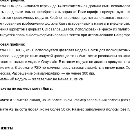
орная графика:
ты CDR (принимаются версии до 14 включительно). Должна быть использова
ы предпочтительно преобразовать в кривые. Если шрифты присутствуют в я
гаться к рекламному модулю. Крайне не рекомендуется использовать встро
тированные изображения должны быть встроенными в макеты и внешне свя
ения шрифтов в формат CDR запрещается. Использование красок из палитр
тируется правильность форматирования текста при использовании Paragraph
ровая графика:
ты TIFF, JPEG, PSD. Используется цветовая модель CMYK для полноцветных
ьзовании двухцветных модулей краски должны быть четко разложены по кан
мается только в модели Grayscale. В готовом модуле не должны присутство
ие пути. В формате PSD не должны присутствовать шрифты в явном виде. Фор
ессии. Разрешение битмап-графики — не менее 300 dpi.
альный модуль — желательно не менее 15 кв. см.
акеты по размеру могут быть:
рмате А3:
высота любая, но не более 36 см. Размер заполнения полосы (без 
мате А2: высота любая, но не более 50 см. Размер заполнения полосы (без 
визиты