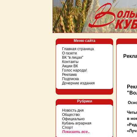
Меню сайта
Главная страница
О газете
Рекл
ВК "в лицах"
Контакты
Акции ВК
Голос народа!
Реклама
Подписка
Дочерние издания
Рек
"Во
Рубрики
Осно
Новость дня
Четы
Общество
в но
Официально
Кубань аграрная
«Ред
Спорт
«Луч
Показать все..