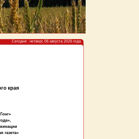
Сегодня : четверг, 06 августа 2026 года
го края
 Гонг»
года»,
оминации
я газета»