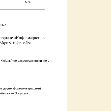
50%
онные
а портале «Информационное
ress.ru/price-list
 Кубань") по расценкам пятничного
е других форматов графики).
-белых — Grayscale.