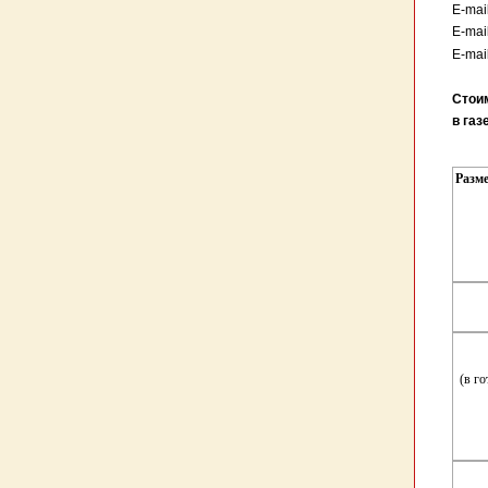
E-mai
E-mai
E-mai
Стои
в газ
Разм
(в г