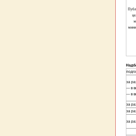
Публ
це
му
мини
Надб
подг
за ра
— в 
— в 
за ра
за р
за р