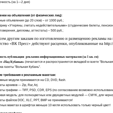
очность (за 1—2 дня)
енки на объявления (от физических лиц):
тные объявления (до 20 слов) – от 1000 руб.;
убрику «Утеряны, считать недействительными» (студенческие билеты, пенси
оверения, дипломы, аттестаты) – 500 руб.;
сем другим заказам по изготовлению и размещению рекламы н
тство «ВК Пресс» действуют расценки, опубликованные на http://vkp
ость публикации рекламно-информационных материалов (за 1 кв. см)
ете «Над Кубанью»
(печатается и распространяется вкладкой в газете "
Вольная
ка газеты "Вольная Кубань".
е требования к рекламным макетам:
мные модули принимаются на CD, DVD, flash.
ты архивов — Zip, Rar, Arj.
ты графики — TIFF, PSD, CDR, EPS (по согласованию возможно использовани
вая модель: для полноцветных или двухцветных модулей — CMYK, для черно
ты файлов DOC, XLC, PPT, BMP не принимаются!
тных макетах в шрифтах меньше 10 кегля использовать только черный цвет!