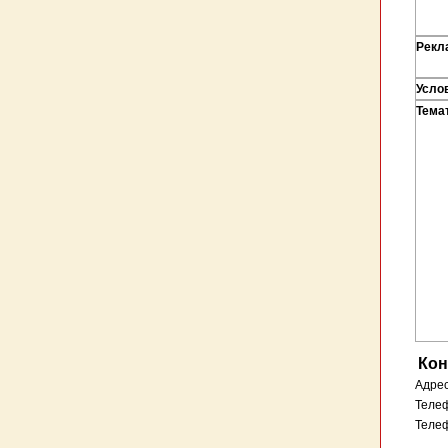
Рекл
Усло
Тема
Кон
Адрес
Телеф
Телеф