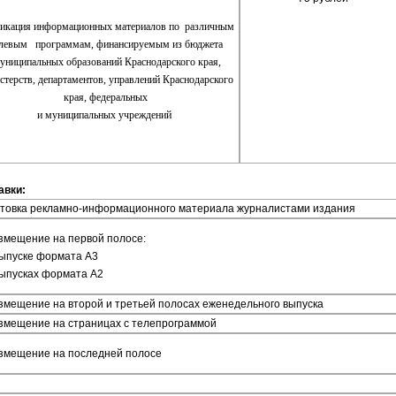
икация информационных материалов по различным
левым программам, финансируемым из бюджета
ниципальных образований Краснодарского края,
стерств, департаментов, управлений Краснодарского
края, федеральных
и муниципальных учреждений
авки:
отовка рекламно-информационного материала журналистами издания
змещение на первой полосе:
выпуске формата А3
выпусках формата А2
змещение на второй и третьей полосах еженедельного выпуска
азмещение на страницах с телепрограммой
азмещение на последней полосе