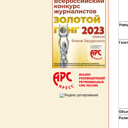
Учре
Газе
Объе
Разм