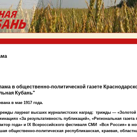
ама
лама в общественно-политической газете Краснодарско
льная Кубань"
вана в мае 1917 года.
режды лауреат высших журналистских наград: трижды — «Золотой
минациях «За результативность публикаций», «Региональная газета 
актор года» и
IX
Всероссийского фестиваля СМИ «Вся Россия» в н
шая общественно-политическая республиканская, краевая, областна