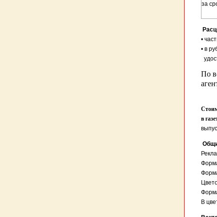
за ср
Расц
• час
• в р
удост
По в
аген
Стоим
в газ
выпус
Общи
Рекла
Форма
Форма
Цвето
Форма
В цве