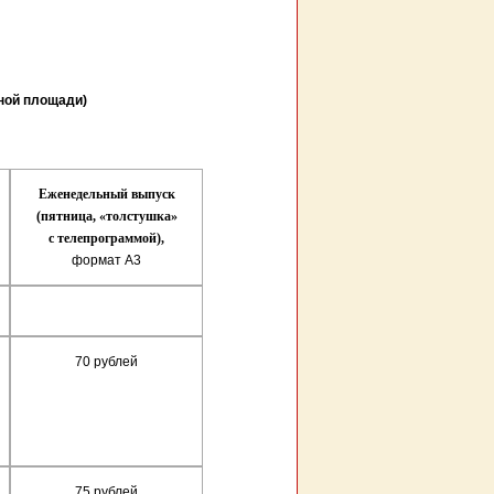
ной площади)
Еженедельный выпуск
(пятница, «толстушка»
с телепрограммой),
формат А3
70 рублей
75 рублей