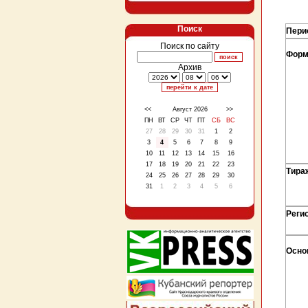
Поиск
Пери
Поиск по сайту
Форм
Архив
<<
Август 2026
>>
ПН
ВТ
СР
ЧТ
ПТ
СБ
ВС
27
28
29
30
31
1
2
3
4
5
6
7
8
9
10
11
12
13
14
15
16
17
18
19
20
21
22
23
Тира
24
25
26
27
28
29
30
31
1
2
3
4
5
6
Реги
Осно