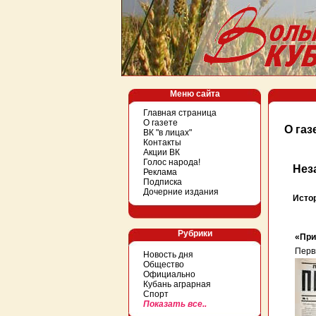
Меню сайта
Главная страница
О газете
О газ
ВК "в лицах"
Контакты
Акции ВК
Голос народа!
Нез
Реклама
Подписка
Дочерние издания
Исто
Рубрики
«При
Перв
Новость дня
Общество
Официально
Кубань аграрная
Спорт
Показать все..