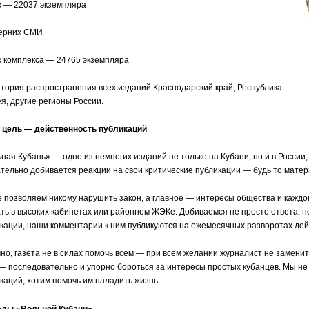
 — 22037 экземпляра
черних СМИ
 комплекса — 24765 экземпляра
тория распространения всех изданий:Краснодарский край, Республика
я, другие регионы России.
 цель — действенность публикаций
ная Кубань» — одно из немногих изданий не только на Кубани, но и в России,
тельно добивается реакции на свои критические публикации — будь то матер
 позволяем никому нарушить закон, а главное — интересы общества и каждог
ть в высоких кабинетах или районном ЖЭКе. Добиваемся не просто ответа, н
кации, наши комментарии к ним публикуются на ежемесячных разворотах д
но, газета не в силах помочь всем — при всем желании журналист не замени
— последовательно и упорно бороться за интересы простых кубанцев. Мы не
каций, хотим помочь им наладить жизнь.