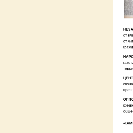
НЕЗ
от вл
от чи
гражд
НАР
газет
терри
ЦЕНТ
созна
прояв
ОПП
кредо
общес
«Вол