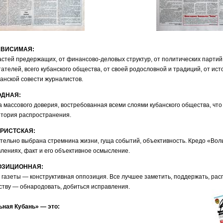
АВИСИМАЯ:
астей предержащих, от финансово-деловых структур, от политических партий,
тателей, всего кубанского общества, от своей родословной и традиций, от ист
анской совести журналистов.
ОДНАЯ:
а массового доверия, востребованная всеми слоями кубанского общества, чт
тория распространения.
РИСТСКАЯ:
тельно выбрана стремнина жизни, гуща событий, объективность. Кредо «Вол
лениях, факт и его объективное осмысление.
ОЗИЦИОННАЯ:
 газеты — конструктивная оппозиция. Все лучшее заметить, поддержать, ра
тву — обнародовать, добиться исправления.
ьная Кубань» — это: