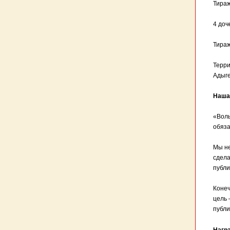
Тираж
4 до
Тираж
Терри
Адыге
Наша
«Воль
обяза
Мы не
сдела
публи
Конеч
цель 
публи