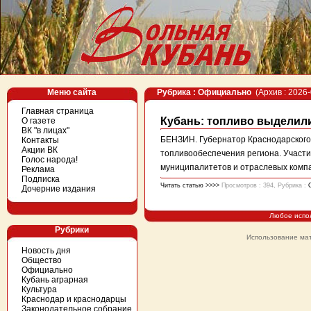
Меню сайта
Рубрика : Официально
(Архив : 2026-
Главная страница
Кубань: топливо выделил
О газете
ВК "в лицах"
БЕНЗИН. Губернатор Краснодарского
Контакты
Акции ВК
топливообеспечения региона. Участи
Голос народа!
муниципалитетов и отраслевых комп
Реклама
Подписка
Читать статью >>>>
Просмотров : 394, Рубрика :
Дочерние издания
Любое испо
Рубрики
Использование мат
Новость дня
Общество
Официально
Кубань аграрная
Культура
Краснодар и краснодарцы
Законодательное собрание