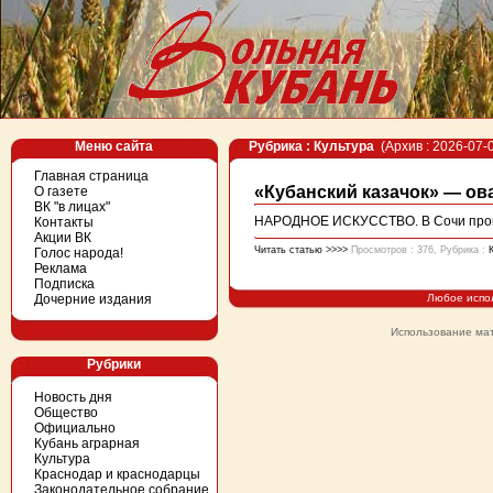
Меню сайта
Рубрика : Культура
(Архив : 2026-07-
Главная страница
«Кубанский казачок» — ов
О газете
ВК "в лицах"
НАРОДНОЕ ИСКУССТВО. В Сочи прошел
Контакты
Акции ВК
Читать статью >>>>
Просмотров : 376, Рубрика :
Голос народа!
Реклама
Подписка
Дочерние издания
Любое испо
Использование мат
Рубрики
Новость дня
Общество
Официально
Кубань аграрная
Культура
Краснодар и краснодарцы
Законодательное собрание