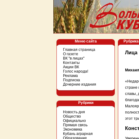
Меню сайта
Рубрика 
Главная страница
Лица
О газете
ВК "в лицах"
Контакты
Акции ВК
Михаил
Голос народа!
Реклама
Подписка
«Недаро
Дочерние издания
стране 
славы, 
благода
Рубрики
Малояро
Новость дня
полност
Общество
этот тр
Официально
Прямая связь
Конс
Экономика
Кубань аграрная
Образование
Уверены