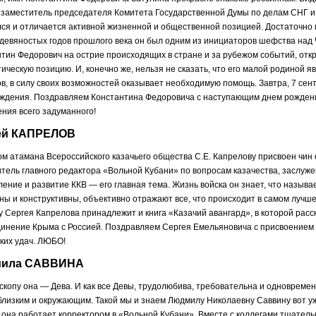
заместитель председателя Комитета Государственной Думы по делам СНГ и 
ся и отличается активной жизненной и общественной позицией. Достаточно п
девяностых годов прошлого века он был одним из инициаторов шефства над
тин Федорович на острие происходящих в стране и за рубежом событий, отк
ическую позицию. И, конечно же, нельзя не сказать, что его малой родиной я
в, в силу своих возможностей оказывает необходимую помощь. Завтра, 7 сен
ождения. Поздравляем Константина Федоровича с наступающим днем рождени
ния всего задуманного!
ей КАПРЕЛОВ
м атамана Всероссийского казачьего общества С.Е. Капрелову присвоен чин
тель главного редактора «Вольной Кубани» по вопросам казачества, заслуж
ение и развитие ККВ — его главная тема. Жизнь войска он знает, что называе
ны и конструктивны, объективно отражают все, что происходит в самом лучш
у Сергея Капрелова принадлежит и книга «Казачий авангард», в которой расс
инение Крыма с Россией. Поздравляем Сергея Емельяновича с присвоением 
ких удач. ЛЮБО!
ила САВВИНА
скопу она — Дева. И как все Девы, трудолюбива, требовательна и одновремен
лизким и окружающим. Такой мы и знаем Людмилу Николаевну Саввину вот уж
 она работает корректором в «Вольной Кубани». Вместе с коллегами тщательн