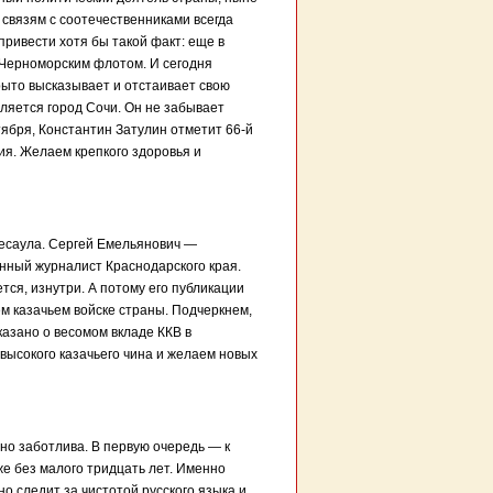
связям с соотечественниками всегда
ривести хотя бы такой факт: еще в
 Черноморским флотом. И сегодня
рыто высказывает и отстаивает свою
вляется город Сочи. Он не забывает
тября, Константин Затулин отметит 66-й
я. Желаем крепкого здоровья и
 есаула. Сергей Емельянович —
енный журналист Краснодарского края.
тся, изнутри. А потому его публикации
ем казачьем войске страны. Подчеркнем,
казано о весомом вкладе ККВ в
высокого казачьего чина и желаем новых
но заботлива. В первую очередь — к
е без малого тридцать лет. Именно
о следит за чистотой русского языка и,