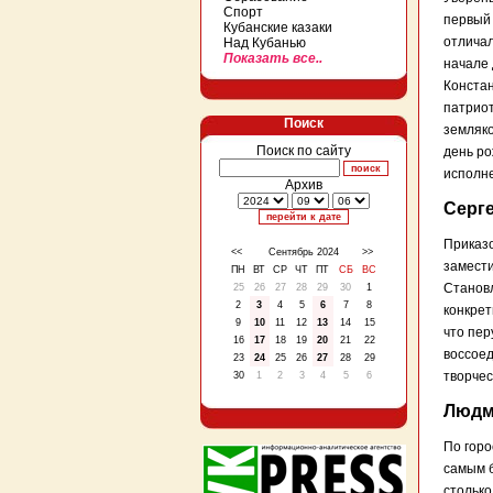
Спорт
первый 
Кубанские казаки
отличал
Над Кубанью
Показать все..
начале 
Констан
патриот
Поиск
земляко
Поиск по сайту
день р
исполне
Архив
Серг
Приказо
<<
Сентябрь 2024
>>
замести
ПН
ВТ
СР
ЧТ
ПТ
СБ
ВС
Становл
25
26
27
28
29
30
1
2
3
4
5
6
7
8
конкрет
9
10
11
12
13
14
15
что пер
16
17
18
19
20
21
22
воссоед
23
24
25
26
27
28
29
творчес
30
1
2
3
4
5
6
Людм
По горо
самым б
столько