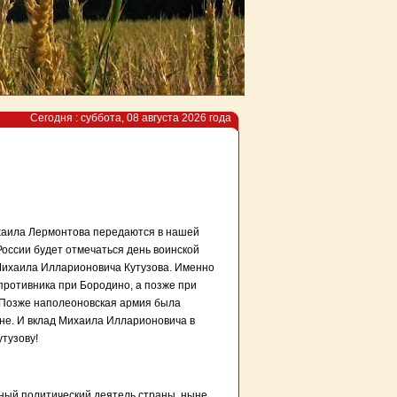
Сегодня : суббота, 08 августа 2026 года
ихаила Лермонтова передаются в нашей
 России будет отмечаться день воинской
Михаила Илларионовича Кутузова. Именно
противника при Бородино, а позже при
. Позже наполеоновская армия была
не. И вклад Михаила Илларионовича в
тузову!
ный политический деятель страны, ныне