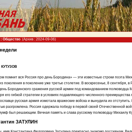
: Общество
(Архив : 2024-09-06)
 недели
 КУТУЗОВ
м помнит вся Россия про день Бородина» — эти известные строки поэта М
из поколения в поколение уже третье столетие. В воскресенье, 8 сентября, в
день Бородинского сражения русской армии под командованием полководца 
ря его гибкой стратегии в условиях подавляющего численного преимущества 
славце русская армия измотала вражеские войска и вынудила их отступить
ью разгромлена. Россия одержала победу в первой своей Отечественной вой
иумф был решающим. Вечная память и слава русскому полководцу Михаилу Ку
тантин ЗАТУЛИН
, имя Константина Федоровича Затулина прекрасно знакомо россиянам. Вид