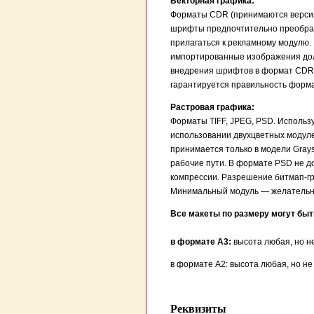
Векторная графика:
Форматы CDR (принимаются версии 
шрифты предпочтительно преобраз
прилагаться к рекламному модулю.
импортированные изображения дол
внедрения шрифтов в формат CDR 
гарантируется правильность форма
Растровая графика:
Форматы TIFF, JPEG, PSD. Использ
использовании двухцветных модуле
принимается только в модели Gray
рабочие пути. В формате PSD не д
компрессии. Разрешение битмап-гр
Минимальный модуль — желательно 
Все макеты по размеру могут быт
в формате А3:
высота любая, но н
в формате А2: высота любая, но н
Реквизиты