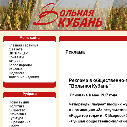
Меню сайта
Главная страница
О газете
Реклама
ВК "в лицах"
Контакты
Акции ВК
Голос народа!
Реклама
Подписка
Дочерние издания
Реклама в общественно-п
"Вольная Кубань"
Рубрики
Основана в мае 1917 года.
Новость дня
Четырежды лауреат высших жу
Политика
в номинациях «За результативн
Общество
Экономика
«Редактор года» и
IX
Всероссий
Культура
«Лучшая общественно-политиче
Образование
Спорт