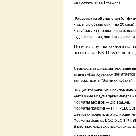
за срочность (за 1—2 дня)
Расценки на объявления (от физи
• частные объявления (до 20 слов) –
• в рубрику «Утеряны, считать не
удостоверения, дипломы, аттестаты
По всем другим заказам по 
агентство «ВК Пресс» действую
Стоимость публикации рекламно-инф
в газете «Над Кубанью»
(печатается 
выпуска газеты "Вольная Кубань".
Общие требования к рекламным 
Рекламные модули принимаются на 
Форматы архивов — Zip, Rar, Arj.
Форматы графики — TIFF, PSD, CDR
Цветовая модель: для полноцветны
Форматы файлов DOC, XLC, PPT, B
В цветных макетах в шрифтах меньш