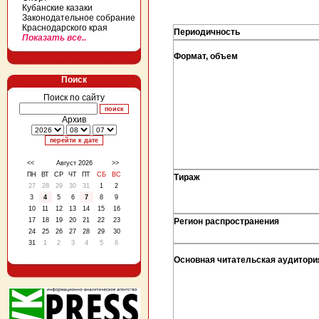
Кубанские казаки
Законодательное собрание
Краснодарского края
Периодичность
Показать все..
Формат, объем
Поиск
Поиск по сайту
Архив
<<
Август 2026
>>
ПН
ВТ
СР
ЧТ
ПТ
СБ
ВС
Тираж
27
28
29
30
31
1
2
3
4
5
6
7
8
9
10
11
12
13
14
15
16
17
18
19
20
21
22
23
Регион распространения
24
25
26
27
28
29
30
31
1
2
3
4
5
6
Основная читательская аудитори