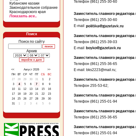
Телефон (861) 255-30-60
Кубанские казаки
Законодательное собрание
Краснодарского края
Заместитель главного редактора 
Показать все..
Телефон (861) 255-30-60
E-mail
Поиск
Заместитель главного редактора 
Поиск по сайту
Телефон (861) 255-39-03
E-mail
Архив
Заместитель главного редактора 
Телефон (861) 255-36-65
E-mail: bks2223@mail.ru;
<<
Август 2026
>>
ПН
ВТ
СР
ЧТ
ПТ
СБ
ВС
Заместитель главного редактора 
27
28
29
30
31
1
2
3
4
5
6
7
8
9
Телефон 255-53-62;
10
11
12
13
14
15
16
17
18
19
20
21
22
23
Заместитель главного редактора
24
25
26
27
28
29
30
Телефон
(861) 255-01-94
31
1
2
3
4
5
6
Заместитель главного редактора
Телефон (861) 255-36-65
Заместитель главного редактора 
Телефон (861) 255-01-94