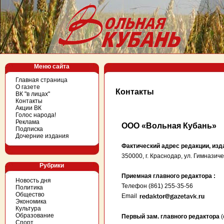
Меню сайта
Главная страница
О газете
Контакты
ВК "в лицах"
Контакты
Акции ВК
Голос народа!
Реклама
ООО «Вольная Кубань»
Подписка
Дочерние издания
Фактический адрес редакции, изд
350000, г. Краснодар, ул. Гимназиче
Рубрики
Приемная главного редактора :
Новость дня
Телефон (861) 255-35-56
Политика
Общество
Email
Экономика
Культура
Образование
Первый зам. главного редактора
(
Спорт