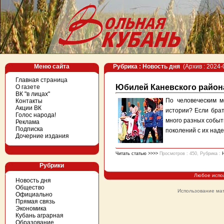
Меню сайта
Рубрика : Новость дня
(Архив : 2024-
Главная страница
Юбилей Каневского район
О газете
ВК "в лицах"
По человеческим м
Контакты
Акции ВК
истории? Если брат
Голос народа!
много разных событи
Реклама
Подписка
поколений с их наде
Дочерние издания
Читать статью >>>>
Просмотров : 450, Рубрика :
Рубрики
Любое испо
Новость дня
Общество
Использование мат
Официально
Прямая связь
Экономика
Кубань аграрная
Образование