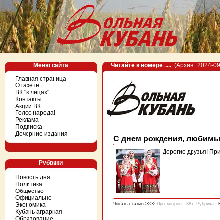
Меню сайта
Читайте в номере .....
(Архив : 2024-09
Главная страница
О газете
ВК "в лицах"
Контакты
Акции ВК
Голос народа!
Реклама
Подписка
Дочерние издания
С днем рождения, любимы
Дорогие друзья! Пр
Рубрики
Новость дня
Политика
Общество
Официально
Экономика
Читать статью >>>>
Просмотров : 387, Рубрика :
Кубань аграрная
Образование