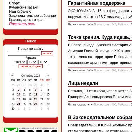
Гарантийная поддержка
Спорт
Кубанские казаки
ЭКОНОМИКА. За 15 лет фонд развити
Над Кубанью
Законодательное собрание
поручительств на 18,7 миллиарда ру
Краснодарского края
Показать все..
Читать статью >>>>
Просмотров : 445, Рубрика :
Точка зрения. Куда идешь,
Поиск
В Ереване издан учебник «История А
Поиск по сайту
Армении Россией в начале XIX века».
те времена на территории Персии ар
Архив
населенным армянами территориям пр
Читать статью >>>>
Просмотров : 398, Рубрика :
<<
Сентябрь 2024
>>
ПН
ВТ
СР
ЧТ
ПТ
СБ
ВС
Лица недели
25
26
27
28
29
30
1
2
3
4
5
6
7
8
Сегодня, 13 сентября, исполняется 2
9
10
11
12
13
14
15
Григория Александровича Потемкина-
16
17
18
19
20
21
22
23
24
25
26
27
28
29
Читать статью >>>>
Просмотров : 400, Рубрика :
30
1
2
3
4
5
6
В Законодательном собра
Председатель ЗСК Юрий Бурлачко пр
стали предварительные итоги муниц