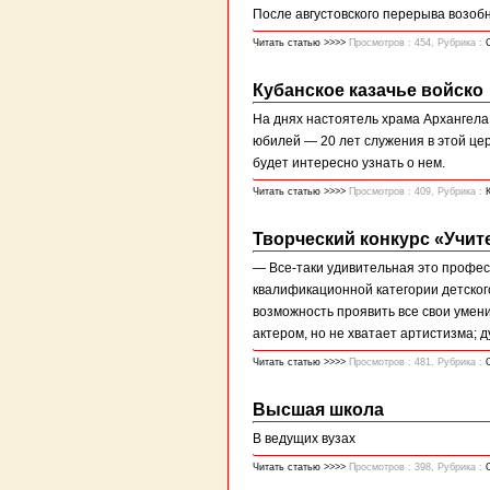
После августовского перерыва возоб
Читать статью >>>>
Просмотров : 454, Рубрика :
Кубанское казачье войско
На днях настоятель храма Архангела
юбилей — 20 лет служения в этой це
будет интересно узнать о нем.
Читать статью >>>>
Просмотров : 409, Рубрика :
Творческий конкурс «Учит
— Все-таки удивительная это профес
квалификационной категории детского
возможность проявить все свои умени
актером, но не хватает артистизма; ду
Читать статью >>>>
Просмотров : 481, Рубрика :
Высшая школа
В ведущих вузах
Читать статью >>>>
Просмотров : 398, Рубрика :