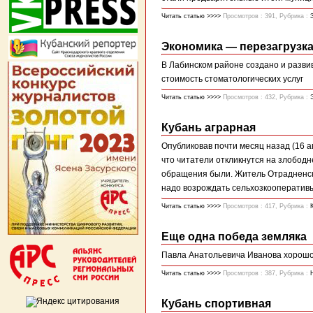
Читать статью >>>>
Просмотров : 391, Рубрика :
Экономика — перезагрузк
В Лабинском районе создано и разви
стоимость стоматологических услуг
Читать статью >>>>
Просмотров : 432, Рубрика :
Кубань аграрная
Опубликовав почти месяц назад (16 
что читатели откликнутся на злободне
обращения были. Житель Отрадненско
надо возрождать сельхозкооперативы .
Читать статью >>>>
Просмотров : 417, Рубрика :
Еще одна победа земляка
Павла Анатольевича Иванова хорошо 
Читать статью >>>>
Просмотров : 387, Рубрика :
Кубань спортивная