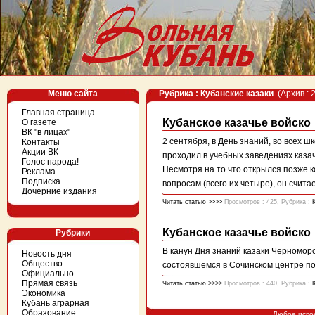
Меню сайта
Рубрика : Кубанские казаки
(Архив : 
Главная страница
Кубанское казачье войско
О газете
ВК "в лицах"
2 сентября, в День знаний, во всех 
Контакты
Акции ВК
проходил в учебных заведениях казач
Голос народа!
Несмотря на то что открылся позже 
Реклама
Подписка
вопросам (всего их четыре), он считает
Дочерние издания
Читать статью >>>>
Просмотров : 425, Рубрика :
Кубанское казачье войско
Рубрики
В канун Дня знаний казаки Черноморс
Новость дня
Общество
состоявшемся в Сочинском центре по
Официально
Прямая связь
Читать статью >>>>
Просмотров : 440, Рубрика :
Экономика
Кубань аграрная
Образование
Любое испо