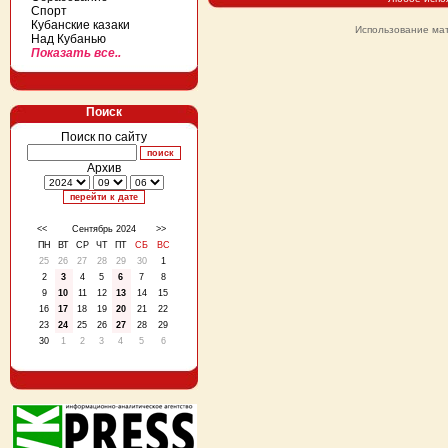
Спорт
Кубанские казаки
Использование мат
Над Кубанью
Показать все..
Поиск
Поиск по сайту
Архив
<<
Сентябрь 2024
>>
ПН
ВТ
СР
ЧТ
ПТ
СБ
ВС
25
26
27
28
29
30
1
2
3
4
5
6
7
8
9
10
11
12
13
14
15
16
17
18
19
20
21
22
23
24
25
26
27
28
29
30
1
2
3
4
5
6