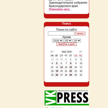
Законодательное собрание
Краснодарского края
Показать все..
Поиск
Поиск по сайту
Архив
<<
Май 2026
>>
ПН
ВТ
СР
ЧТ
ПТ
СБ
ВС
28
29
30
31
1
2
3
4
5
6
7
8
9
10
11
12
13
14
15
16
17
18
19
20
21
22
23
24
25
26
27
28
29
30
31