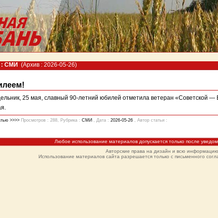
 : СМИ
(Архив : 2026-05-26)
илеем!
ельник, 25 мая, славный 90-летний юбилей отметила ветеран «Советской —
я.
атью >>>>
Просмотров : 288, Рубрика :
СМИ
, Дата :
2026-05-26
, Автор статьи :
Любое использование материалов допускается только после уведо
Авторские права на дизайн и всю информаци
Использование материалов сайта разрешается только с письменного согла