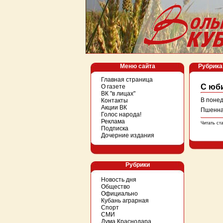
Меню сайта
Рубрика
Главная страница
С юб
О газете
ВК "в лицах"
В понед
Контакты
Акции ВК
Пшенна
Голос народа!
Реклама
Читать ст
Подписка
Дочерние издания
Рубрики
Новость дня
Общество
Официально
Кубань аграрная
Спорт
СМИ
Дума Краснодара