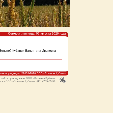
Сегодня : пятница, 07 августа 2026 года
 Вольной Кубани» Валентина Ивановна
мления редакции. ©2008-2026 ООО «Вольная Кубань»
ю сайта принадлежат ООО «Вольная Кубань».
сия ООО «Вольная Кубань». (861) 255-35-56.