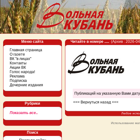
Меню сайта
Читайте в номере .....
(Архив : 2026-04
Главная страница
О газете
ВК "в лицах"
Контакты
Акции ВК
Голос народа!
Реклама
Подписка
Дочерние издания
Публикаций на указанную Вами дату
<<< Вернуться назад <<<
Рубрики
Показать все..
Любое испо
Использование мат
Поиск