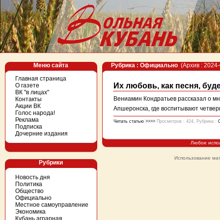
Меню сайта
Рубрика : Официально
(Архив : 2024-
Главная страница
Их любовь, как песня, бу
О газете
ВК "в лицах"
Вениамин Кондратьев рассказал о мн
Контакты
Акции ВК
Апшеронска, где воспитывают четвер
Голос народа!
Реклама
Читать статью >>>>
Просмотров : 424, Рубрика :
Подписка
Дочерние издания
Любое испо
Использование мат
Рубрики
Новость дня
Политика
Общество
Официально
Местное самоуправление
Экономика
Кубань аграрная