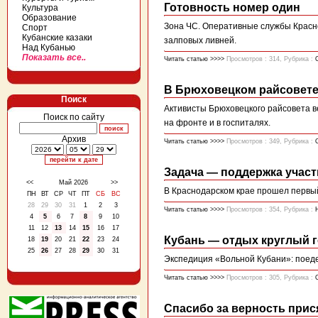
Готовность номер один
Культура
Образование
Зона ЧС. Оперативные службы Красн
Спорт
Кубанские казаки
залповых ливней.
Над Кубанью
Показать все..
Читать статью >>>>
Просмотров : 314, Рубрика :
В Брюховецком райсовете
Поиск
Активисты Брюховецкого райсовета 
Поиск по сайту
на фронте и в госпиталях.
Архив
Читать статью >>>>
Просмотров : 349, Рубрика :
Задача — поддержка учас
<<
Май 2026
>>
В Краснодарском крае прошел первы
ПН
ВТ
СР
ЧТ
ПТ
СБ
ВС
28
29
30
31
1
2
3
Читать статью >>>>
Просмотров : 354, Рубрика :
4
5
6
7
8
9
10
11
12
13
14
15
16
17
Кубань — отдых круглый г
18
19
20
21
22
23
24
25
26
27
28
29
30
31
Экспедиция «Вольной Кубани»: поед
Читать статью >>>>
Просмотров : 305, Рубрика :
Спасибо за верность прис