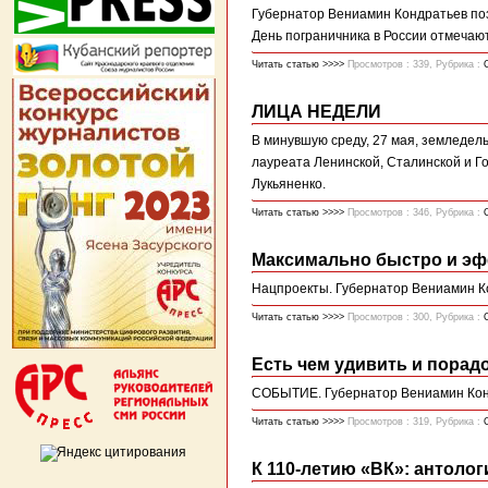
Губернатор Вениамин Кондратьев по
День пограничника в России отмечают
Читать статью >>>>
Просмотров : 339, Рубрика :
ЛИЦА НЕДЕЛИ
В минувшую среду, 27 мая, земледел
лауреата Ленинской, Сталинской и 
Лукьяненко.
Читать статью >>>>
Просмотров : 346, Рубрика :
Максимально быстро и эф
Нацпроекты. Губернатор Вениамин Ко
Читать статью >>>>
Просмотров : 300, Рубрика :
Есть чем удивить и порад
СОБЫТИЕ. Губернатор Вениамин Кондр
Читать статью >>>>
Просмотров : 319, Рубрика :
К 110-летию «ВК»: антолог