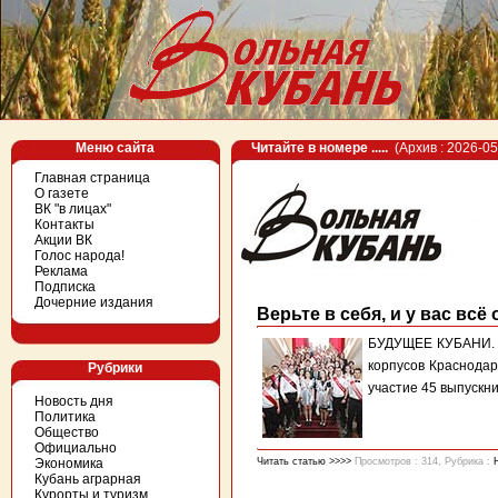
Меню сайта
Читайте в номере .....
(Архив : 2026-05
Главная страница
О газете
ВК "в лицах"
Контакты
Акции ВК
Голос народа!
Реклама
Подписка
Дочерние издания
Верьте в себя, и у вас всё
БУДУЩЕЕ КУБАНИ. Г
корпусов Краснодар
Рубрики
участие 45 выпускни
Новость дня
Политика
Общество
Официально
Экономика
Читать статью >>>>
Просмотров : 314, Рубрика :
Кубань аграрная
Курорты и туризм