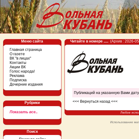
Меню сайта
Читайте в номере .....
(Архив : 2026-05
Главная страница
О газете
ВК "в лицах"
Контакты
Акции ВК
Голос народа!
Реклама
Подписка
Дочерние издания
Публикаций на указанную Вами дату
<<< Вернуться назад <<<
Рубрики
Показать все..
Любое испо
Использование мат
Поиск