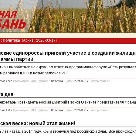
: Политика
(Архив : 2026-03-17)
нские единороссы приняли участие в создании жилищн
раммы партии
ивы выработали на окружном отчетно-программном форуме «Есть результат!»
м регионов ЮФО и новых регионов РФ.
атью >>>>
Просмотров : 340, Рубрика :
Политика
, Дата :
2026-03-17
, Автор статьи :
а дня
екретарь Президента России Дмитрий Песков О визите представителя Франци
атью >>>>
Просмотров : 313, Рубрика :
Политика
, Дата :
2026-03-17
, Автор статьи :
кая весна: новый этап жизни!
2 лет назад, в 2014 году, Крым вернулся под российской флаг. Все происходил