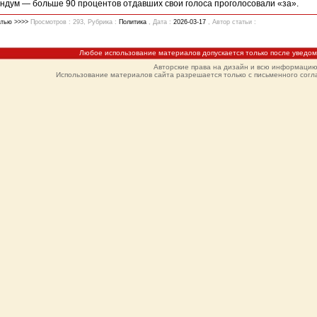
дум — больше 90 процентов отдавших свои голоса проголосовали «за».
атью >>>>
Просмотров : 293, Рубрика :
Политика
, Дата :
2026-03-17
, Автор статьи :
Любое использование материалов допускается только после уведо
Авторские права на дизайн и всю информаци
Использование материалов сайта разрешается только с письменного согла