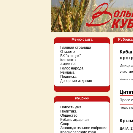
Меню сайта
Рубрика 
Главная страница
Куба
О газете
ВК "в лицах"
прог
Контакты
Акции ВК
Инициат
Голос народа!
участие
Реклама
Подписка
Читать ст
Дочерние издания
Цитат
Рубрики
Пресс-с
Новость дня
Читать ст
Политика
Общество
Кубань аграрная
Крымс
Спорт
Законодательное собрание
ДАТА. 1
Краснодарского края