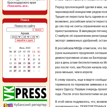
Краснодарского края
Показать все..
Перед пролонгацией сделки в мае, на
черноморской инициативе рядом пол
Турция не перестала быть одним из н
Поиск
возможно, российские власти переста
Поиск по сайту
до сих пор не сняты ограничения на 
приостановлена. В минувшую пятниц
Архив
Стамбуле об ограничении регистрации
экспорт аммиачных удобрений, оста
В российском МИДе отметили, что бе
<<
Июнь 2023
>>
ПН
ВТ
СР
ЧТ
ПТ
СБ
ВС
(срок нынешнего продления соглашени
28
29
30
1
2
3
4
демонстративная атака на Белгородск
5
6
7
8
9
10
11
раз в день атаки беспилотников на М
12
13
14
15
16
17
18
раз после того, как Россия начала ог
19
20
21
22
23
24
25
26
27
28
29
30
1
2
раза меньше, чем в апреле.
К слову сказать, еще в марте сообща
терминала по перевалке аммиака и 
через Одессу. Первую очередь проект
года. После этого беспилотники не р
В этой связи подумалось, что, возмо
договоренностях, ПЕРЕПЛЕТЕНН