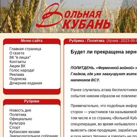
Меню сайта
Рубрика : Политика
(Архив : 2023-06-
Главная страница
Будет ли прекращена зерн
О газете
ВК "в лицах"
Контакты
Акции ВК
ПОЛИТДЕНЬ. «Форменной войной» н
Голос народа!
Гладков, где уже эвакуируют жите
Реклама
Подписка
наемников ВСУ.
Дочерние издания
Ранее случилась атака беспилотников
события никоим образом не повлияют
Рубрики
Примечательно, что подобные информ
Новость дня
сторон — участников так называемой 
Политика
том числе и со страниц «Вольной Куб
Официально
Культура
спецоперации, во время небывалого 
Спорт
вывозить свою продукцию, зарабаты
Кубанские казаки
Законодательное собрание
и газа через Украину и говорить не п