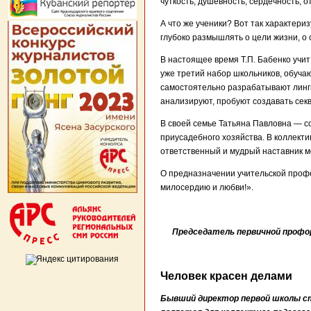
чуткость, душевность, сердечность, 
А что же ученики? Вот так характери
глубоко размышлять о цели жизни, о 
В настоящее время Т.П. Бабенко учит
уже третий набор школьников, обуч
самостоятельно разрабатывают лингв
анализируют, пробуют создавать сек
В своей семье Татьяна Павловна — с
приусадебного хозяйства. В коллект
ответственный и мудрый наставник м
О предназначении учительской профес
милосердию и любви!».
Председатель первичной профо
Человек красен делами
Бывший директор первой школы ст