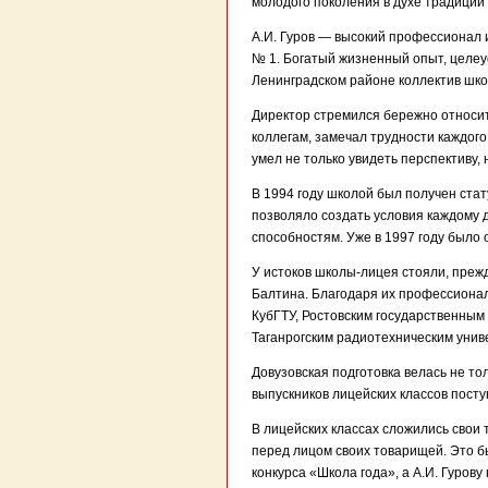
молодого поколения в духе традиций
А.И. Гуров — высокий профессионал 
№ 1. Богатый жизненный опыт, целеу
Ленинградском районе коллектив шко
Директор стремился бережно относить
коллегам, замечал трудности каждого
умел не только увидеть перспективу, 
В 1994 году школой был получен ста
позволяло создать условия каждому 
способностям. Уже в 1997 году было
У истоков школы-лицея стояли, прежд
Балтина. Благодаря их профессионал
КубГТУ, Ростовским государственным
Таганрогским радиотехническим унив
Довузовская подготовка велась не то
выпускников лицейских классов пост
В лицейских классах сложились свои 
перед лицом своих товарищей. Это 
конкурса «Школа года», а А.И. Гуров