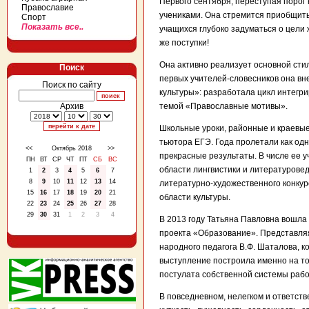
Первого сентября, переступая порог 
Православие
учениками. Она стремится приобщить
Спорт
Показать все..
учащихся глубоко задуматься о цели 
же поступки!
Она активно реализует основной сти
Поиск
первых учителей-словесников она вн
Поиск по сайту
культуры»: разработала цикл интегр
Архив
темой «Православные мотивы».
Школьные уроки, районные и краевые
тьютора ЕГЭ. Года пролетали как од
<<
Октябрь 2018
>>
прекрасные результаты. В числе ее 
ПН
ВТ
СР
ЧТ
ПТ
СБ
ВС
области лингвистики и литературове
1
2
3
4
5
6
7
8
9
10
11
12
13
14
литературно-художественного конкур
15
16
17
18
19
20
21
области культуры.
22
23
24
25
26
27
28
29
30
31
1
2
3
4
В 2013 году Татьяна Павловна вошла
проекта «Образование». Представляя
народного педагога В.Ф. Шаталова, к
выступление построила именно на то
постулата собственной системы раб
В повседневном, нелегком и ответств