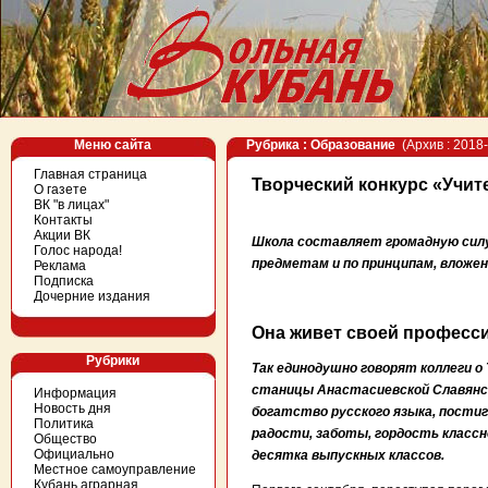
Меню сайта
Рубрика : Образование
(Архив : 2018-
Главная страница
Творческий конкурс «Учит
О газете
ВК "в лицах"
Контакты
Акции ВК
Школа составляет громадную силу
Голос народа!
предметам и по принципам, вложен
Реклама
Подписка
Дочерние издания
Она живет своей професс
Рубрики
Так единодушно говорят коллеги о
станицы Анастасиевской Славянск
Информация
Новость дня
богатство русского языка, постиг
Политика
радости, заботы, гордость классн
Общество
Официально
десятка выпускных классов.
Местное самоуправление
Кубань аграрная