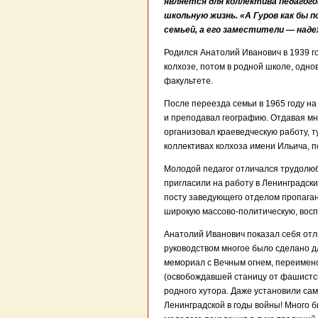
является для коллектива педагого
школьную жизнь. «А Гуров как бы 
семьей, а его заместители — надеж
Родился Анатолий Иванович в 1939 г
колхозе, потом в родной школе, одн
факультете.
После переезда семьи в 1965 году н
и преподавал географию. Отдавая мн
организовал краеведческую работу, т
коллективах колхоза имени Ильича, п
Молодой педагог отличался трудолюби
пригласили на работу в Ленинградски
посту заведующего отделом пропаган
широкую массово-политическую, восп
Анатолий Иванович показал себя отли
руководством многое было сделано д
мемориал с Вечным огнем, переимено
(освобождавшей станицу от фашистск
родного хутора. Даже установили сам
Ленинградской в годы войны! Много 