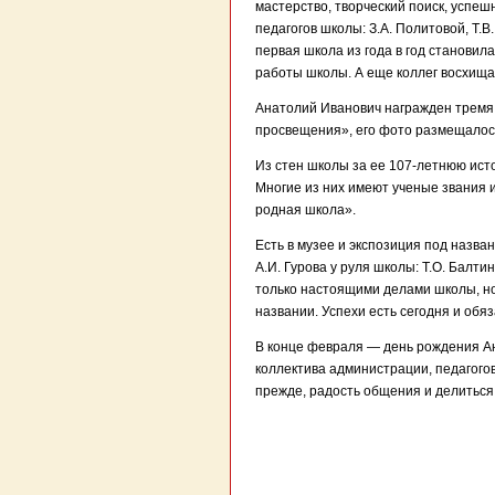
мастерство, творческий поиск, успе
педагогов школы: З.А. Политовой, Т.В
первая школа из года в год становил
работы школы. А еще коллег восхища
Анатолий Иванович награжден тремя 
просвещения», его фото размещалось
Из стен школы за ее 107-летнюю ист
Многие из них имеют ученые звания 
родная школа».
Есть в музее и экспозиция под назва
А.И. Гурова у руля школы: Т.О. Балти
только настоящими делами школы, но 
названии. Успехи есть сегодня и обяз
В конце февраля — день рождения Ан
коллектива администрации, педагогов,
прежде, радость общения и делиться