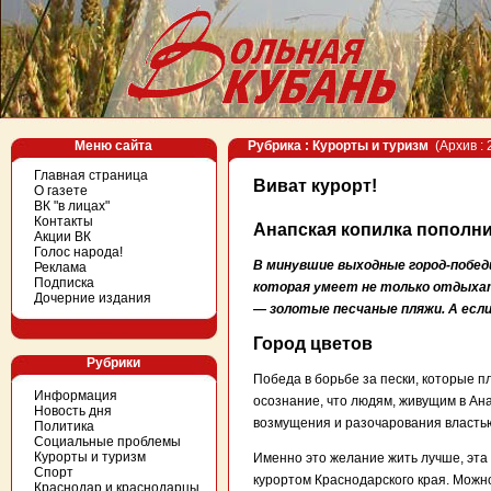
Меню сайта
Рубрика : Курорты и туризм
(Архив : 
Главная страница
Виват курорт!
О газете
ВК "в лицах"
Контакты
Анапская копилка пополн
Акции ВК
Голос народа!
В минувшие выходные город-побед
Реклама
Подписка
которая умеет не только отдыхат
Дочерние издания
— золотые песчаные пляжи. А если 
Город цветов
Рубрики
Победа в борьбе за пески, которые 
Информация
осознание, что людям, живущим в Ана
Новость дня
возмущения и разочарования власть
Политика
Социальные проблемы
Курорты и туризм
Именно это желание жить лучше, эта 
Спорт
курортом Краснодарского края. Можно
Краснодар и краснодарцы