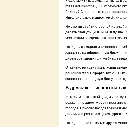
Медалью «За выдающийся вклад в ра
глава администрации Супсехского окр
Валерий Степанов, ветеран органов 
Николай Лазько и директор филиала 
Не смогли обойти стороной и людей, 
делать свои улицы и чище, и лучше.
чествовали со сцены, Татьяна Евсик
На сцену выходили и те анапчане, че
занесены на обновленную Доску поче
директора здравниц и учебных завед
Отдельно на сцену пригласили дзюд
решению главы курорта Татьяны Евси
занесена на городскую Доску почета, 
В друзьях — известные л
«Скажи мне, кто твой друг, и я скажу,
рождения в адрес курорта поступило
городов. Прислал поздравление и на
динамично развивающихся курортов 
На сцене — тоже только друзья Анап