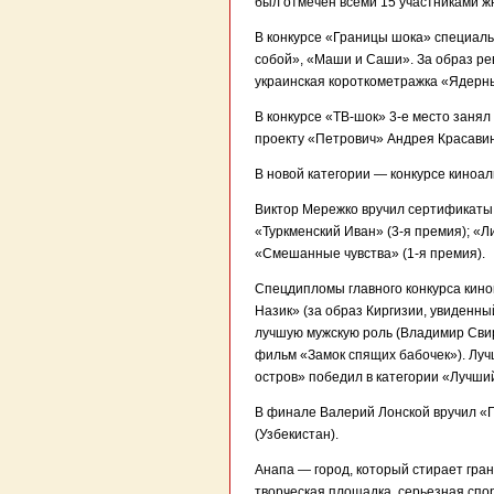
был отмечен всеми 15 участниками ж
В конкурсе «Границы шока» специаль
собой», «Маши и Саши». За образ р
украинская короткометражка «Ядерн
В конкурсе «ТВ-шок» 3-е место заня
проекту «Петрович» Андрея Красавин
В новой категории — конкурсе кино
Виктор Мережко вручил сертификаты
«Туркменский Иван» (3-я премия); «Л
«Смешанные чувства» (1-я премия).
Спецдипломы главного конкурса кин
Назик» (за образ Киргизии, увиденны
лучшую мужскую роль (Владимир Свир
фильм «Замок спящих бабочек»). Лу
остров» победил в категории «Лучши
В финале Валерий Лонской вручил «
(Узбекистан).
Анапа — город, который стирает гран
творческая площадка, серьезная спо