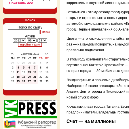
коррективы в «путевой лист» отдыхаю
Показать все..
Готовиться к этому сезону город-ку
старых и строительства новых дорог
Поиск
автомобильную развязку в районе «К
Поиск по сайту
город. Первые впечатления об Анап
Архив
Цветы — это как искренняя улыбка, п
раз — на каждом повороте, на каждой
правильно подмечено!
<<
Сентябрь 2012
>>
ПН
ВТ
СР
ЧТ
ПТ
СБ
ВС
В этом году озеленители старательно
26
27
28
29
30
1
2
вертикально! Как это? Приезжайте — 
3
4
5
6
7
8
9
скверах города — 89 мобильных дере
10
11
12
13
14
15
16
17
18
19
20
21
22
23
Ландшафтные и парковые дизайнеры с
24
25
26
27
28
29
30
Набережной возле аквапарка «Золото
Анапку. Центр города и Пионерский 
новый спуск к морю.
К счастью, глава города Татьяна Евс
предприниматели, владельцы гостевы
Счет — на миллионы