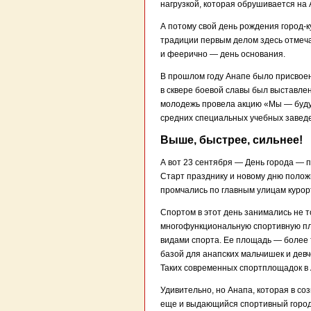
нагрузкой, которая обрушивается на 
А потому свой день рождения город-к
традиции первым делом здесь отмеча
и феерично — день основания.
В прошлом году Анапе было присвоен
в сквере боевой славы был выставлен
молодежь провела акцию «Мы — будущ
средних специальных учебных завед
Выше, быстрее, сильнее!
А вот 23 сентября — День города — 
Старт празднику и новому дню полож
промчались по главным улицам курорт
Спортом в этот день занимались не 
многофункциональную спортивную пл
видами спорта. Ее площадь — более 
базой для анапских мальчишек и девч
Таких современных спортплощадок в 
Удивительно, но Анапа, которая в с
еще и выдающийся спортивный город.