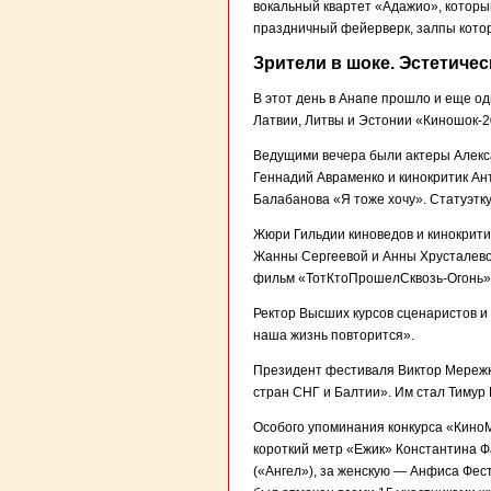
вокальный квартет «Адажио», которы
праздничный фейерверк, залпы котор
Зрители в шоке. Эстетиче
В этот день в Анапе прошло и еще о
Латвии, Литвы и Эстонии «Киношок-2
Ведущими вечера были актеры Алекс
Геннадий Авраменко и кинокритик А
Балабанова «Я тоже хочу». Статуэтк
Жюри Гильдии киноведов и кинокрити
Жанны Сергеевой и Анны Хрусталевой
фильм «ТотКтоПрошелСквозь-Огонь»
Ректор Высших курсов сценаристов и
наша жизнь повторится».
Президент фестиваля Виктор Мережк
стран СНГ и Балтии». Им стал Тимур
Особого упоминания конкурса «Кино
короткий метр «Ежик» Константина Ф
(«Ангел»), за женскую — Анфиса Фес