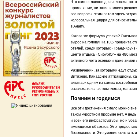
Что самое главное для человека, ко
проживание, питание и масса развлеч
все вопросы: этим летом здесь отдох
колоссальная цифра для относительно
в Анапу.
Какова же формула успеха? Оказывает
вырос на голову! На 10,6 процента ст
отелей, среди которых «Гранд-Круиз
центр отдыха «СибурЮг» на 480 мест
активного лета осенью и даже зимой 
Развлечений, за которыми едут отды
Витязево. Канадские аттракционы, с
аквапарк одним из самых востребован
развлекательные комплексы, магазин
Помним и гордимся
Все эти достижения смело можно внес
таком курортном прорыве нет. А ведь
и всей его инфраструктуры, но и убе
имеющихся объектов. Это предоставле
безопасности. Это умение сочетать и