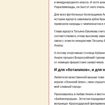
и международного класса. И хотя ан
Паралимпиады, он был от него очень 
Для всех футбольных болельщиков Ан
истории курорта завоевала кубок Кр
привозили награды с чемпионатов и п
Глава курорта Татьяна Евсикова счит
соответствовать этому высокому зва
связи с этим по инициативе Татьяны
Анапы.
А потому спортивная столица Кубани 
Анапе прошел Всероссийский турнир
от немецко-фашистских захватчиков.
И для «ботаников», и для
Любители качественной музыки тоже 
играли «Осенний блюз», свои слушат
мой славный город».
Признавались в любви Анапе и местн
«Библиопрорыв». Эстетов порадовало
вольница» Краснодарской филармони