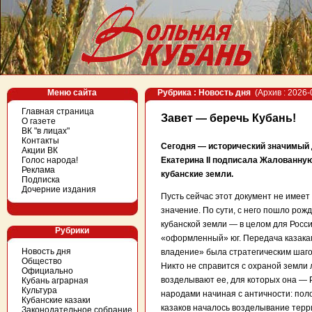
Меню сайта
Рубрика : Новость дня
(Архив : 2026-
Главная страница
Завет — беречь Кубань!
О газете
ВК "в лицах"
Контакты
Сегодня — исторический значимый д
Акции ВК
Голос народа!
Екатерина II подписала Жалованну
Реклама
кубанские земли.
Подписка
Дочерние издания
Пусть сейчас этот документ не имеет
значение. По сути, с него пошло рож
кубанской земли — в целом для Рос
Рубрики
«оформленный» юг. Передача казакам
Новость дня
владение» была стратегическим шагом
Общество
Никто не справится с охраной земли 
Официально
возделывают ее, для которых она —
Кубань аграрная
Культура
народами начиная с античности: пол
Кубанские казаки
казаков началось возделывание терри
Законодательное собрание