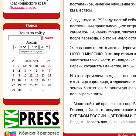
Краснодарского края
постепенное, нелегкое улучшение жиз
Показать все..
казачеством.
А ведь тогда, в 1792 году, на этой с
Поиск
постоянными пронизывающими ветрам
самые крыши, набеги горцев, плохая 
Поиск по сайту
после переезда. Но это не могло ост
Архив
Жалованная грамота давала Черноморс
НОВУЮ МИССИЮ. Этот дар ставил нову
удостоены такой чести, как владение
<<
Июнь 2026
>>
беречь, сохранять Отечество, что бы 
ПН
ВТ
СР
ЧТ
ПТ
СБ
ВС
1
2
3
4
5
6
7
И вот со временем прежде неосвоенн
8
9
10
11
12
13
14
15
16
17
18
19
20
21
и житница-кормилица, и здравница, 
22
23
24
25
26
27
28
землях богатства и бесконечную крас
29
30
1
2
3
4
5
полнокровно жить!
…Много событий прошло с тех пор. В 
Россию, сейчас этот документ хр
РУБЕЖОМ РОССИИ: ЦВЕТУЩИМ И 
Раздел :
Новость дня
, Дата публикац
Любое испо