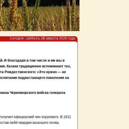
Сегодня : суббота, 08 августа 2026 года
 И благодаря в том числе и им мы в
ия. Казаки традиционно вспоминают тех,
рта Рождественского: «Это нужно — не
оспитания подрастающего поколения на
амана Черноморского войска генерала
 получил офицерский чин хорунжего. В 1811
став лейб-гвардии казачьего полка.