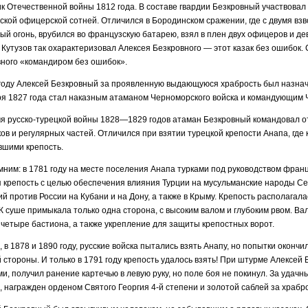
к Отечественной войны 1812 года. В составе гвардии Безкровный участвовал
ской офицерской сотней. Отличился в Бородинском сражении, где с двумя вз
ый огонь, врубился во французскую батарею, взял в плен двух офицеров и д
Кутузов так охарактеризовал Алексея Безкровного — этот казак без ошибок.
ного «командиром без ошибок».
году Алексей Безкровный за проявленную выдающуюся храбрость был назначе
я 1827 года стал наказным атаманом Черноморского войска и командующим 
мя русско-турецкой войны 1828—1829 годов атаман Безкровный командовал 
ков и регулярных частей. Отличился при взятии турецкой крепости Анапа, гд
вшими крепость.
им: в 1781 году на месте поселения Анапа турками под руководством фран
 крепость с целью обеспечения влияния Турции на мусульманские народы Сев
й против России на Кубани и на Дону, а также в Крыму. Крепость располагал
К суше примыкала только одна сторона, с высоким валом и глубоким рвом. В
 четыре бастиона, а также укрепление для защиты крепостных ворот.
 в 1878 и 1890 году, русские войска пытались взять Анапу, но попытки окон
 стороны. И только в 1791 году крепость удалось взять! При штурме Алексе
и, получил ранение картечью в левую руку, но поле боя не покинул. За удачн
 награжден орденом Святого Георгия 4-й степени и золотой саблей за храбро