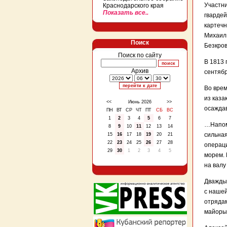
Участни
Краснодарского края
Показать все..
гвардей
картечн
Михаил 
Поиск
Безкров
Поиск по сайту
В 1813 
Архив
сентябр
Во вре
из каза
<<
Июнь 2026
>>
осажда
ПН
ВТ
СР
ЧТ
ПТ
СБ
ВС
1
2
3
4
5
6
7
…Напомн
8
9
10
11
12
13
14
сильная
15
16
17
18
19
20
21
22
23
24
25
26
27
28
операци
29
30
1
2
3
4
5
морем. 
на валу
Дважды,
с нашей
отрядам
майоры,