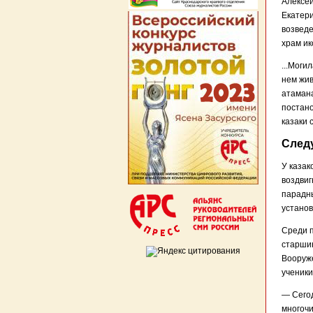
Алексей
Екатери
возведе
храм и
...Моги
нем жив
атамана
постано
казаки 
След
У казак
воздвиг
парадны
установ
Среди п
старшин
Вооруже
ученики
— Сегод
многочи