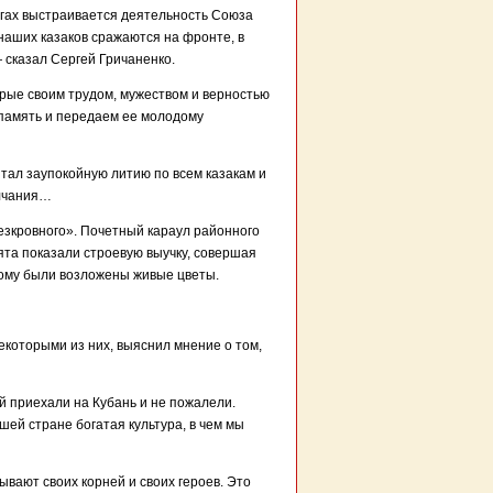
вигах выстраивается деятельность Союза
наших казаков сражаются на фронте, в
 сказал Сергей Гричаненко.
орые своим трудом, мужеством и верностью
 память и передаем ее молодому
ал заупокойную литию по всем казакам и
олчания…
езкровного». Почетный караул районного
та показали строевую выучку, совершая
ному были возложены живые цветы.
екоторыми из них, выяснил мнение о том,
й приехали на Кубань и не пожалели.
шей стране богатая культура, в чем мы
ывают своих корней и своих героев. Это