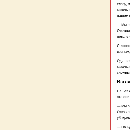
славу, 
казачье
нашем с
— Мы с 
Отечест
поколен
Священн
воинам,
Один из
казачье
сложные
Взгл
На Безк
что они
— Мы ра
Открыли
убедили
— На Ку