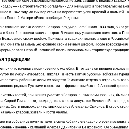
 Безкровный был отзывчивым человеком, не забывавшим о рядовых казаках.
нодару — на строительство богадельни для неимущих и престарелых казаков
нное в 1842 году, до сих пор стоит на перекрестке улиц Красной и Дальней. 
коны Божией Матери «Всех скорбящих Радость».
ла отважного казака Алексея Безкровного, умершего 9 июля 1833 года, была у
а в боевой летописи казачьего края. В Анапе ему установлен памятник, а Пе
 Безкровного своим шефом. Причем эта традиция возникла еще в Российской 
вил считать атамана Безкровного своим вечным шефом. После возрождения К
сформировали Первый Таманский полк и возобновили историческую традицию,
уя традициям
ов принято начинать поминовения с молебна. В тот день он прошел в храме 
нутом по указу императора Николая I в честь взятия русскими войсками туре
е расчеты районных казачьих обществ Таманского отдела выстроились возл
ленного рядом с Русскими воротами — фрагментом бывшей Анапской крепости,
очетных гостей, принявших участие в Безкровненских поминовениях, были а
а Сергей Гричаненко, председатель совета депутатов Вячеслав Вовк, предс
нных Сил и правоохранительных органов Александр Смирнов. В строю стояли
 казачьих классов, жители и гости Анапы.
ня мы собрались почтить память сына Кубани легендарного военачальника, 
сленных военных кампаний Алексея Даниловича Безкровного. Он объединил в