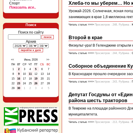
Хлеба-то мы уберем… Но 
Спорт
Показать все..
Урожай-2026. Солнечная, ясная пого
занимающих в крае 1,8 миллиона гект
Поиск
Читать статью >>>>
Просмотров : 248, Рубрика :
Поиск по сайту
Второй в крае
Архив
Физкульт-ура! В Геленджике открыли
Читать статью >>>>
Просмотров : 244, Рубрика :
<<
Июнь 2026
>>
ПН
ВТ
СР
ЧТ
ПТ
СБ
ВС
Соборное объединение Ку
1
2
3
4
5
6
7
В Краснодаре прошло очередное зас
8
9
10
11
12
13
14
15
16
17
18
19
20
21
Читать статью >>>>
Просмотров : 243, Рубрика :
22
23
24
25
26
27
28
29
30
1
2
3
4
5
Депутат Госдумы от «Еди
района шесть тракторов
В Темрюке на площади районного До
муниципалитета.
Читать статью >>>>
Просмотров : 213, Рубрика :