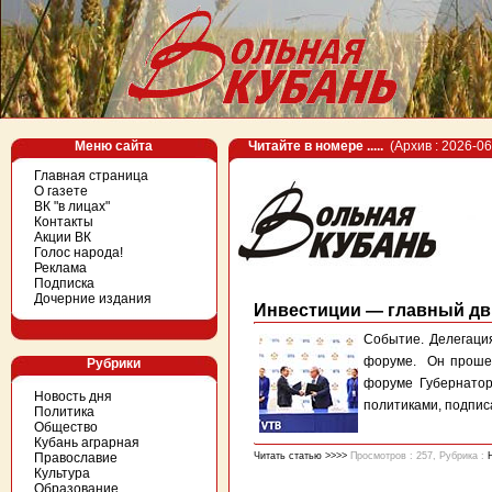
Меню сайта
Читайте в номере .....
(Архив : 2026-06
Главная страница
О газете
ВК "в лицах"
Контакты
Акции ВК
Голос народа!
Реклама
Подписка
Дочерние издания
Инвестиции — главный дв
Событие. Делегаци
форуме. Он прошел
Рубрики
форуме Губернатор
Новость дня
политиками, подпис
Политика
Общество
Кубань аграрная
Православие
Читать статью >>>>
Просмотров : 257, Рубрика :
Культура
Образование