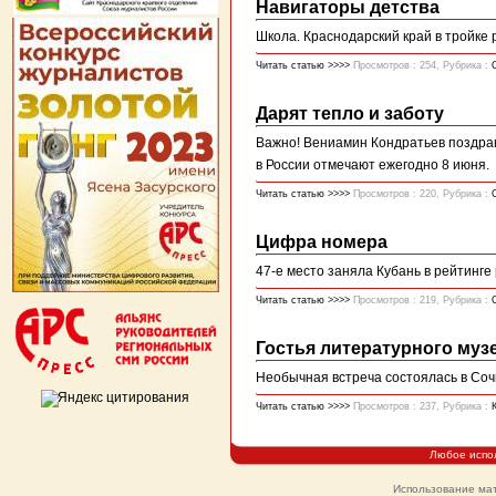
Навигаторы детства
Школа. Краснодарский край в тройке
Читать статью >>>>
Просмотров : 254, Рубрика :
Дарят тепло и заботу
Важно! Вениамин Кондратьев поздра
в России отмечают ежегодно 8 июня.
Читать статью >>>>
Просмотров : 220, Рубрика :
Цифра номера
47-е место заняла Кубань в рейтинге
Читать статью >>>>
Просмотров : 219, Рубрика :
Гостья литературного муз
Необычная встреча состоялась в Соч
Читать статью >>>>
Просмотров : 237, Рубрика :
Любое испо
Использование мат