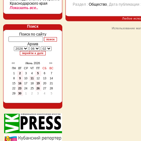
Краснодарского края
Раздел :
Общество
, Дата публикации
Показать все..
Любое испо
Поиск
Использование мат
Поиск по сайту
Архив
<<
Июнь 2026
>>
ПН
ВТ
СР
ЧТ
ПТ
СБ
ВС
1
2
3
4
5
6
7
8
9
10
11
12
13
14
15
16
17
18
19
20
21
22
23
24
25
26
27
28
29
30
1
2
3
4
5