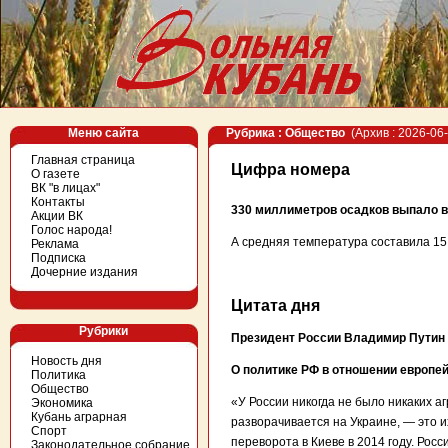
Меню сайта
Рубрика : Общество
(Архив : 2026-06-
Главная страница
Цифра номера
О газете
ВК "в лицах"
Контакты
330 миллиметров осадков выпало в 
Акции ВК
Голос народа!
А средняя температура составила 15,
Реклама
Подписка
Дочерние издания
Цитата дня
Рубрики
Президент России Владимир Путин
Новость дня
О политике РФ в отношении европей
Политика
Общество
«У России никогда не было никаких а
Экономика
Кубань аграрная
разворачивается на Украине, — это и
Спорт
переворота в Киеве в 2014 году. Рос
Законодательное собрание