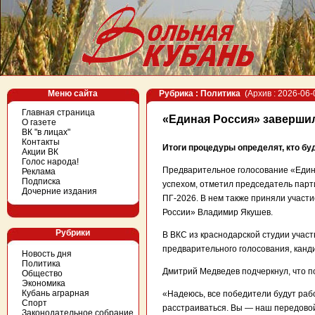
Меню сайта
Рубрика : Политика
(Архив : 2026-06-
Главная страница
«Единая Россия» заверши
О газете
ВК "в лицах"
Контакты
Итоги процедуры определят, кто б
Акции ВК
Голос народа!
Предварительное голосование «Един
Реклама
Подписка
успехом, отметил председатель пар
Дочерние издания
ПГ-2026. В нем также приняли участ
России» Владимир Якушев.
Рубрики
В ВКС из краснодарской студии учас
предварительного голосования, кан
Новость дня
Политика
Дмитрий Медведев подчеркнул, что п
Общество
Экономика
Кубань аграрная
«Надеюсь, все победители будут рабо
Спорт
расстраиваться. Вы — наш передово
Законодательное собрание