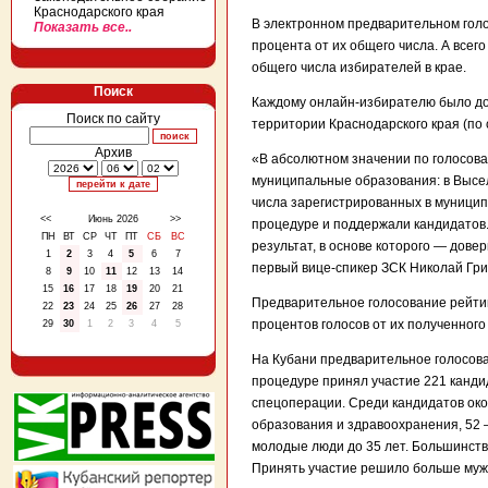
Краснодарского края
В электронном предварительном голо
Показать все..
процента от их общего числа. А всег
общего числа избирателей в крае.
Поиск
Каждому онлайн-избирателю было до
Поиск по сайту
территории Краснодарского края (по 
Архив
«В абсолютном значении по голосова
муниципальные образования: в Высел
числа зарегистрированных в муницип
<<
Июнь 2026
>>
процедуре и поддержали кандидатов.
ПН
ВТ
СР
ЧТ
ПТ
СБ
ВС
результат, в основе которого — дов
1
2
3
4
5
6
7
первый вице-спикер ЗСК Николай Гри
8
9
10
11
12
13
14
15
16
17
18
19
20
21
Предварительное голосование рейти
22
23
24
25
26
27
28
процентов голосов от их полученного
29
30
1
2
3
4
5
На Кубани предварительное голосова
процедуре принял участие 221 кандида
спецоперации. Среди кандидатов око
образования и здравоохранения, 52
молодые люди до 35 лет. Большинств
Принять участие решило больше мужч