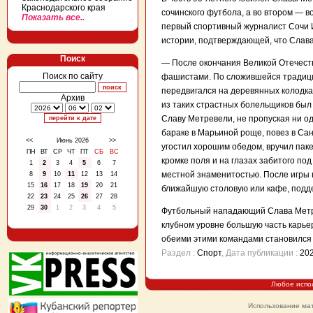
Краснодарского края
сочинского футбола, а во втором — в
Показать все..
первый спортивный журналист Сочи 
истории, подтверждающей, что Слава
Поиск
— После окончания Великой Отечеств
Поиск по сайту
фашистами. По сложившейся традиции
передвигался на деревянных колодка
Архив
из таких страстных болельщиков был 
Славу Метревели, не пропуская ни од
бараке в Марьиной роще, повез в Сан
<<
Июнь 2026
>>
угостил хорошим обедом, вручил паке
ПН
ВТ
СР
ЧТ
ПТ
СБ
ВС
кромке поля и на глазах забитого по
1
2
3
4
5
6
7
местной знаменитостью. После игры 
8
9
10
11
12
13
14
15
16
17
18
19
20
21
ближайшую столовую или кафе, подде
22
23
24
25
26
27
28
29
30
1
2
3
4
5
Футбольный нападающий Слава Метрев
клубном уровне большую часть карье
обеими этими командами становился 
Раздел :
Спорт
, Дата публикации
:
20
Любое испо
Использование мат