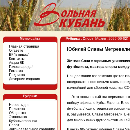
Меню сайта
Рубрика : Спорт
(Архив : 2026-06-02)
Главная страница
Юбилей Славы Метревели
О газете
ВК "в лицах"
Контакты
Жители Сочи с огромным уважением
Акции ВК
Голос народа!
футболиста, мастера спорта между
Реклама
Подписка
На церемонии возложения цветов к 
Дочерние издания
поздравительное письмо главы горо
важнейший для сборной команды СССР
Рубрики
— Этот знаменитый гол переломил х
победу в финале Кубка Европы. Блес
Новость дня
футбола. Люди с гордостью вспомина
Политика
Общество
и, разумеется, Славы Метревели. В е
Экономика
для многих юных футболистов нашей
Кубань аграрная
Спорт
Законодательное собрание
В честь 90-летнего юбилея Славы Ме