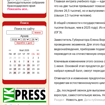
Главная интрига учебного года — еди
Законодательное собрание
Краснодарского края
что на две тысячи превышает показа
Показать все..
(более 26,5 тысячи), но и выпускни
(свыше 2,5 тысячи человек).
Поиск
В общей сложности к государственной 
тысячи больше, чем в 2025 году). Из
Поиск по сайту
(ОГЭ).
Архив
Заместитель Губернатора Елена Воро
проведению экзаменов. Для этого бу
видеонаблюдения, приборами подавле
<<
Май 2026
>>
переводится на отечественную опера
ПН
ВТ
СР
ЧТ
ПТ
СБ
ВС
28
29
30
31
1
2
3
Ключевым изменением этого сезона с
4
5
6
7
8
9
10
11
12
13
14
15
16
17
1 июня. Основной этап продлится до 
18
19
20
21
22
23
24
набрал нужный балл, смогут пересда
25
26
27
28
29
30
31
Отмечается и изменение предпочтени
предметам естественнонаучного цикл
…Да, последний звонок для выпускник
взрослую, самостоятельную жизнь. Но
Раздел :
Новость дня
, Дата публикац