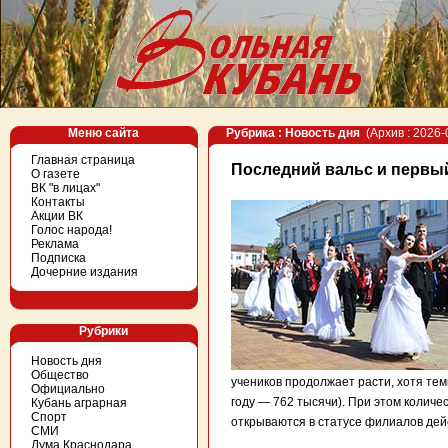
Меню сайта
Рубрика : Новость дня
(Архив : 2026-
Главная страница
Последний вальс и первы
О газете
ВК "в лицах"
Контакты
Акции ВК
Голос народа!
Реклама
Подписка
Дочерние издания
Рубрики
Новость дня
Общество
учеников продолжает расти, хотя тем
Официально
году — 762 тысячи). При этом колич
Кубань аграрная
Спорт
открываются в статусе филиалов де
СМИ
Дума Краснодара