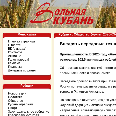
Меню сайта
Рубрика : Общество
(Архив : 2026-03-
Главная страница
Внедрять передовые техн
О газете
ВК "в лицах"
Контакты
Промышленность. В 2025 году объе
Акции ВК
Голос народа!
рекордных 102,5 миллиарда рублей
Реклама
Подписка
Об этом рассказал глава кубанского
Дочерние издания
промышленности и биоэкономике.
Заседание прошло в Омске при Прав
Рубрики
России по теме развития отрасли в 
торговли РФ Антон Алиханов.
Новость дня
Политика
На совещании отметили, что для уст
Общество
Кубань аграрная
кадровый дефицит и активно внедрят
Спорт
направления, сочетающие усилия раз
Законодательное собрание
Краснодарского края
текстильной промышленностью, где 