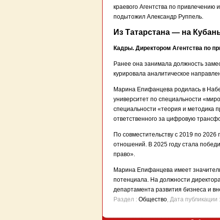
краевого Агентства по привлечению 
подытожил Александр Руппель.
Из Татарстана — на Кубан
Кадры. Директором Агентства по п
Ранее она занимала должность замес
курировала аналитическое направле
Марина Епифанцева родилась в Набе
университет по специальности «миро
специальности «теория и методика п
ответственного за цифровую трансф
По совместительству с 2019 по 202
отношений. В 2025 году стала побед
право».
Марина Епифанцева имеет значитель
потенциала. На должности директора
департамента развития бизнеса и вн
Раздел :
Общество
, Дата публикации