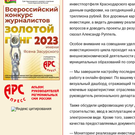
инвестпортфеля Краснодарского края
данным оцифровки, на сегодняшний д
триллиона рублей. Все дорожные кар
инвестиции, а видеть динамику реал
вопросов и доводить проекты до рез
сказал Александр Руппель.
Особое внимание на совещании удели
инвестиционного цикла проходит на 
внешнеэкономической деятельности 
муниципальных образований по сопр
— Мы завершили настройку последнег
работу в онлайн-формат. По вашему
визуальный дашборд, отражающий тек
ключевые характеристики: отраслева
руководитель регионального департа
Также обсудили цифровизацию услуг 
строительство, ввод в эксплуатацию
электронном виде. Кроме того, замес
качества предоставляемых документо
— Мониторинг реализации инвестицио