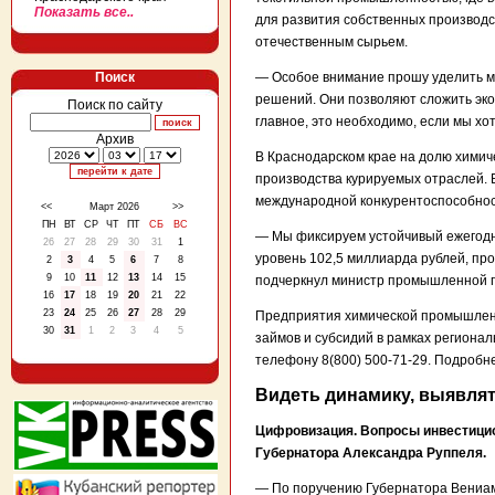
Показать все..
для развития собственных производс
отечественным сырьем.
Поиск
— Особое внимание прошу уделить м
решений. Они позволяют сложить эко
Поиск по сайту
главное, это необходимо, если мы хо
Архив
В Краснодарском крае на долю хими
производства курируемых отраслей. 
международной конкурентоспособнос
<<
Март 2026
>>
ПН
ВТ
СР
ЧТ
ПТ
СБ
ВС
— Мы фиксируем устойчивый ежегодны
26
27
28
29
30
31
1
уровень 102,5 миллиарда рублей, пр
2
3
4
5
6
7
8
9
10
11
12
13
14
15
подчеркнул министр промышленной п
16
17
18
19
20
21
22
23
24
25
26
27
28
29
Предприятия химической промышленн
30
31
1
2
3
4
5
займов и субсидий в рамках региона
телефону 8(800) 500-71-29. Подробне
Видеть динамику, выявлят
Цифровизация. Вопросы инвестицио
Губернатора Александра Руппеля.
— По поручению Губернатора Вениам