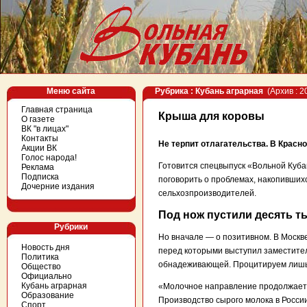
Меню сайта
Рубрика : Кубань аграрная
(Архив : 2
Главная страница
Крыша для коровы
О газете
ВК "в лицах"
Контакты
Не терпит отлагательства. В Красн
Акции ВК
Голос народа!
Готовится спецвыпуск «Вольной Куба
Реклама
Подписка
поговорить о проблемах, накопивших
Дочерние издания
сельхозпроизводителей.
Под нож пустили десять т
Рубрики
Но вначале — о позитивном. В Москв
Новость дня
перед которыми выступил заместите
Политика
обнадеживающей. Процитируем лишь 
Общество
Официально
Кубань аграрная
«Молочное направление продолжает 
Образование
Производство сырого молока в России
Спорт