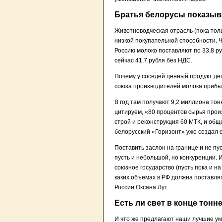
Братья белорусы показы
Животноводческая отрасль (пока толь
низкой покупательной способности. Ч
Россию молоко поставляют по 33,8 ру
сейчас 41,7 рубля без НДС.
Почему у соседей ценный продукт де
союза производителей молока прибыв
В год там получают 9,2 миллиона тон
цитируем, «80 процентов сырья прои
строй и реконструкция 60 МТК, и общ
белорусский «Горизонт» уже создал с
Поставить заслон на границе и не пу
пусть и небольшой, но конкуренции. И
союзное государство (пусть пока и н
каких объемах в РФ должна поставлят
России Оксана Лут.
Есть ли свет в конце тонн
И что же предлагают наши лучшие умы