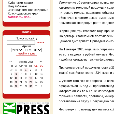
Увеличение объемов сырья позволяе
Кубанские казаки
Над Кубанью
категориям молочной продукции сохр
Законодательное собрание
питьевого молока, нарастили объемы 
Краснодарского края
Показать все..
обеспечен широким ассортиментом мо
позитивная тенденция роста средне
В принципе, три квартала года прош
Поиск
Но декабрь стал камнем преткновени
Поиск по сайту
ценовой диспаритет. Приведем конкр
Архив
На 1 января 2025 года за килограмм м
то есть на девять рублей меньше. Чт
надой на каждую из тысячи фуражных
<<
Январь 2026
>>
ПН
ВТ
СР
ЧТ
ПТ
СБ
ВС
При ежесуточной продуктивности в 30
29
30
31
1
2
3
4
телят) хозяйство теряет 234 тысячи 
5
6
7
8
9
10
11
12
13
14
15
16
17
18
С учетом того, что нет спроса на оз
19
20
21
22
23
24
25
оформить лишь под 20 процентов год
26
27
28
29
30
31
1
которого он как-то бы еще мог сводит
горючее и запчасти, премиксы, мине
поставлено на паузу. Прекращена ре
Что говорят по поводу цен на местах?