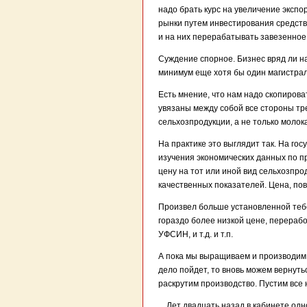
надо брать курс на увеличение эксп
рынки путем инвестирования средств
и на них перерабатывать завезенное 
Суждение спорное. Бизнес вряд ли на
минимум еще хотя бы один магистра
Есть мнение, что нам надо скопирова
увязаны между собой все стороны тр
сельхозпродукции, а не только молока
На практике это выглядит так. На г
изучения экономических данных по п
цену на тот или иной вид сельхозпр
качественных показателей. Цена, пов
Произвел больше установленной тебе
гораздо более низкой цене, перерабо
УФСИН, и т.д. и т.п.
А пока мы выращиваем и производим 
дело пойдет, то вновь можем вернуть
раскрутим производство. Пустим все
…Лет двадцать назад в кабинете одн