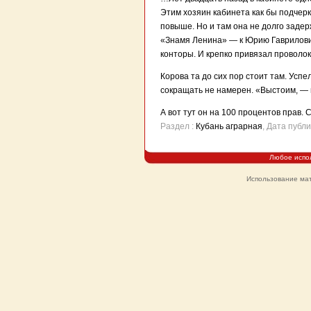
Этим хозяин кабинета как бы подчер
повыше. Но и там она не долго задер
«Знамя Ленина» — к Юрию Гаврилович
конторы. И крепко привязал проволок
Корова та до сих пор стоит там. Успе
сокращать не намерен. «Выстоим, — 
А вот тут он на 100 процентов прав.
Раздел :
Кубань аграрная
, Дата публ
Любое испо
Использование мат