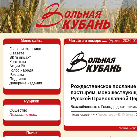
Меню сайта
Читайте в номере .....
(Архив : 2026-01
Главная страница
О газете
ВК "в лицах"
Контакты
Акции ВК
Голос народа!
Реклама
Подписка
Дочерние издания
Рождественское послание
пастырям, монашествующи
Русской Православной Це
Рубрики
Возлюбленные о Господе досточтимые
Общество
Показать все..
Читать статью >>>>
Просмотров : 443, Рубрика :
Любое испо
Поиск