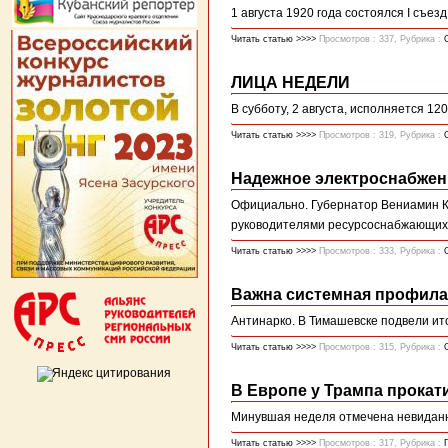
1 августа 1920 года состоялся I съез
Читать статью >>>>
Просмотров : 337, Рубрика :
ЛИЦА НЕДЕЛИ
В субботу, 2 августа, исполняется 1
Читать статью >>>>
Просмотров : 319, Рубрика :
Надежное электроснабжен
Официально. Губернатор Вениамин К
руководителями ресурсоснабжающих
Читать статью >>>>
Просмотров : 333, Рубрика :
Важна системная профила
Антинарко. В Тимашевске подвели ито
Читать статью >>>>
Просмотров : 315, Рубрика :
В Европе у Трампа прокат
Минувшая неделя отмечена невиданн
Читать статью >>>>
Просмотров : 317, Рубрика :