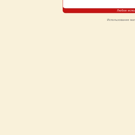
Любое испо
Использование мат