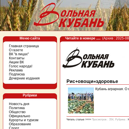
Меню сайта
Читайте в номере .....
(Архив : 2025-08
Главная страница
О газете
ВК "в лицах"
Контакты
Акции ВК
Голос народа!
Реклама
Подписка
Дочерние издания
Рис+овощи=здоровье
Кубань аграрная. О 
Рубрики
Новость дня
Политика
Общество
Официально
Курорты и туризм
Читать статью >>>>
Просмотров : 354, Рубрика :
Образование
Спорт