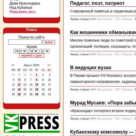
Педагог, поэт, патриот
Дума Краснодара
Над Кубанью
Сокровенной памятью и сердечным у
Показать все..
Читать статью >>>>
Просмотров : 396, Рубрика :
Поиск
Как мошенники обманываю
Поиск по сайту
Многие пожилые люди по советской п
организаций: полиции, соцзащиты, п
Архив
Читать статью >>>>
Просмотров : 351, Рубрика :
<<
Август 2025
>>
В ведущих вузах
ПН
ВТ
СР
ЧТ
ПТ
СБ
ВС
28
29
30
31
1
2
3
В Перми прошел XVI Конгресс антроп
4
5
6
7
8
9
10
гуманитарного направления, задающег
11
12
13
14
15
16
17
18
19
20
21
22
23
24
Читать статью >>>>
Просмотров : 358, Рубрика :
25
26
27
28
29
30
31
Мурад Мусаев: «Пора забы
«Краснодар» потерпел второе подряд
Читать статью >>>>
Просмотров : 318, Рубрика :
Кубанскому комсомолу — 1