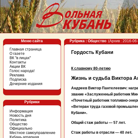
Меню сайта
Рубрика : Общество
(Архив : 2016-06-
Главная страница
Гордость Кубани
О газете
ВК "в лицах"
Контакты
Акции ВК
К славному 80-летию
Голос народа!
Реклама
Жизнь и судьба Виктора 
Подписка
Дочерние издания
Андреев Виктор Пантелеевич: нагр
звание «Заслуженный работник Мин
«Почетный работник топливно-энерг
Рубрики
«Ветеран труда газовой промышлен
Информация
Кубани».
Новость дня
Политика
Общий стаж работы — 57 лет.
Общество
Официально
Стаж работы в отрасли — 40 лет.
Местное самоуправление
Кубань аграрная