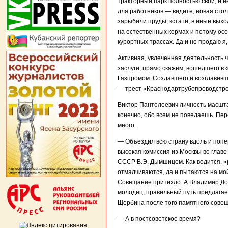
тракторный парк полностью свой, и 
для работников — видите, новая стол
зарыбили пруды, кстати, в иные выхо
на естественных кормах и потому осо
курортных трассах. Да и не продаю я,
Активная, увлеченная деятельность 
заслуги, прямо скажем, вошедшего в
Газпромом. Создавшего и возглавивш
— трест «Краснодартрубопроводстро
Виктор Пантелеевич личность масштаб
конечно, обо всем не поведаешь. Пе
много.
— Объездил всю страну вдоль и попе
высокая комиссия из Москвы во глав
СССР В.Э. Дымшицем. Как водится, 
отмалчиваются, да и пытаются на мой
Совещание притихло. А Владимир Долг
молодец, правильный путь предлагае
Щербина после того памятного совещ
— А в постсоветское время?