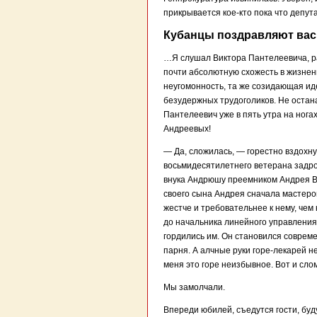
прикрывается кое-кто пока что депут
Кубанцы поздравляют вас
…Я слушал Виктора Пантелеевича, р
почти абсолютную схожесть в жизнен
неугомонность, та же созидающая иде
безудержных трудоголиков. Не остан
Пантелеевич уже в пять утра на нога
Андреевых!
— Да, сложилась, — горестно вздохн
восьмидесятилетнего ветерана задрож
внука Андрюшу преемником Андрея Ви
своего сына Андрея сначала мастером
жестче и требовательнее к нему, чем
до начальника линейного управления.
гордились им. Он становился совреме
парня. А алчные руки горе-лекарей н
меня это горе неизбывное. Вот и сл
Мы замолчали.
Впереди юбилей, съедутся гости, буд