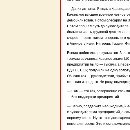
— Да, из детства. Я ведь в Краснода
Качинское высшее военное летное уч
демобилизован. Потом слесарил на З
Потом прошел путь до руководителя
большая часть трудовой деятельност
скорее — советником генерального ди
в Алжире, Ливии, Нигерии, Турции, Фи
Всегда добивался результатов. За чт
трижды вручалось Красное знамя ЦК
предприятий было — тысячи, а перех
ВДНХ СССР, получили не одну золоту
Обычно как — руководители, прибыв в 
мол, сил и средств. Ни разу, подчеркн
— Сам — это как, совершенно своими 
— без поддержки предприятий.
— Верно, поддержка необходима, и е
с руководителями предприятий, а сам
первому слово. Ну тот, как договарив
помогали городу. Это и есть коммуни