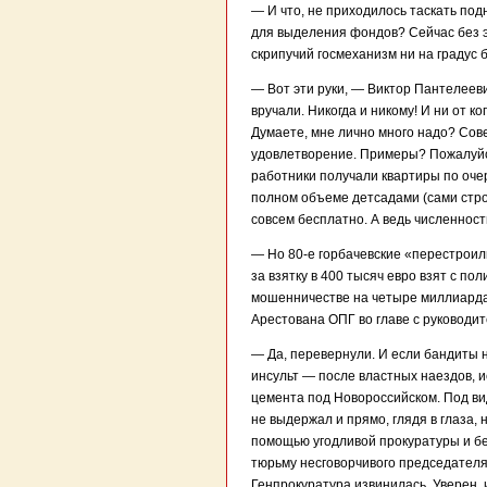
— И что, не приходилось таскать по
для выделения фондов? Сейчас без эт
скрипучий госмеханизм ни на градус 
— Вот эти руки, — Виктор Пантелееви
вручали. Никогда и никому! И ни от к
Думаете, мне лично много надо? Сове
удовлетворение. Примеры? Пожалуйст
работники получали квартиры по очер
полном объеме детсадами (сами стро
совсем бесплатно. А ведь численност
— Но 80-е горбачевские «перестроили
за взятку в 400 тысяч евро взят с п
мошенничестве на четыре миллиарда
Арестована ОПГ во главе с руковод
— Да, перевернули. И если бандиты 
инсульт — после властных наездов, и
цемента под Новороссийском. Под ви
не выдержал и прямо, глядя в глаза, 
помощью угодливой прокуратуры и бе
тюрьму несговорчивого председател
Генпрокуратура извинилась. Уверен, 