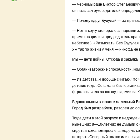
— Черномырдин Виктор Степанович? У
он называл руководителей определен
— Почему вдруг Будулай — за причес
— Нет, в кругу «генералов» нарекли з
прямо говорили и председатель прав
небесное!). «Разыскать. Без Будула
Уж так по жизни у меня — никогда не
Мы — дети войны. Отсюда и закалка
— Организаторские способности, ком
— Из детства. Я вообще считаю, что 
детские годы. Со школы был организ
(играл сначала за школу, в армии за
В дошкольном возрасте маленький Ви
Город был разграблен, разорен до ос
Тогда дети в этой разрухе и недоед
нынешних 8—10-летних не думали о б
сидеть в кожаном кресле, а модель-с
покорять Северный полюс или осваив