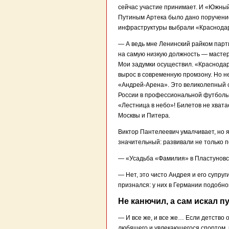
сейчас участие принимает. И «Южны
Путиным Артека было дано поручение
инфраструктуры выбрали «Краснодар
— А ведь мне Ленинский райком парт
на самую низкую должность — мастер
Мои задумки осуществил. «Краснода
вырос в современную промзону. Но 
«Андрей-Арена». Это великолепный 
России в профессиональной футболь
«Лестница в небо»! Билетов не хватае
Москвы и Питера.
Виктор Пантелеевич умалчивает, но я
значительный: развивали не только п
— «Усадьба «Фамилия» в Пластуновск
— Нет, это чисто Андрея и его супру
признался: у них в Германии подобног
Не канючил, а сам искал п
— И все же, и все же… Если детство 
любящего и увлекающегося спортом, 