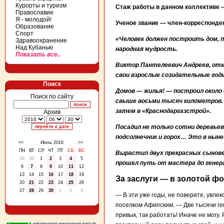
Курорты и туризм
Стаж работы в данном коллективе —
Православие
Я - молодой!
Ученое звание — член-корреспонде
Образование
Спорт
«Человек должен построить дом, 
Здравоохранение
Над Кубанью
народная мудрость.
Показать все..
Виктор Пантелеевич Андреев, отм
свои взрослые созидательные год
Поиск
Домов — жилья! — построил около
Поиск по сайту
свыше восьми тысяч километров. 
затем в «Краснодаргазстрой».
Архив
Посадил не только сотни деревьев,
подсолнечник и горох… Это в ныне
<<
Июнь 2016
>>
ПН
ВТ
СР
ЧТ
ПТ
СБ
ВС
Вырастил двух прекрасных сынове
29
30
1
2
3
4
5
прошел путь от мастера до генер
6
7
8
9
10
11
12
13
14
15
16
17
18
19
За заслуги — в золотой фо
20
21
22
23
24
25
26
27
28
29
30
1
2
3
— В эти уже годы, не поверите, увле
поселком Афипским. — Две тысячи гек
привык, так работать! Иначе не могу