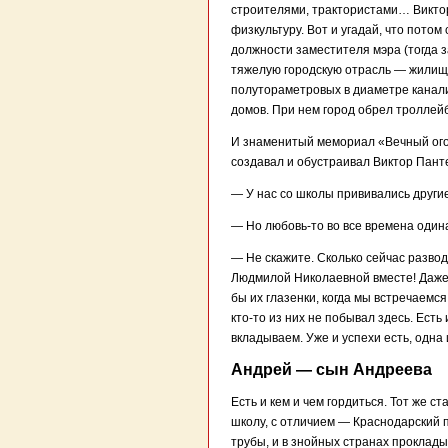
строителями, трактористами… Виктор
физкультуру. Вот и угадай, что пото
должности заместителя мэра (тогда 
тяжелую городскую отрасль — жилищ
полутораметровых в диаметре канали
домов. При нем город обрел троллей
И знаменитый мемориал «Вечный огон
создавал и обустраивал Виктор Пант
— У нас со школы прививались другие
— Но любовь-то во все времена одина
— Не скажите. Сколько сейчас развод
Людмилой Николаевной вместе! Даже 
бы их глазенки, когда мы встречаемся
кто-то из них не побывал здесь. Есть 
вкладываем. Уже и успехи есть, одна
Андрей — сын Андреева
Есть и кем и чем гордиться. Тот же 
школу, с отличием — Краснодарский по
трубы, и в знойных странах проклады