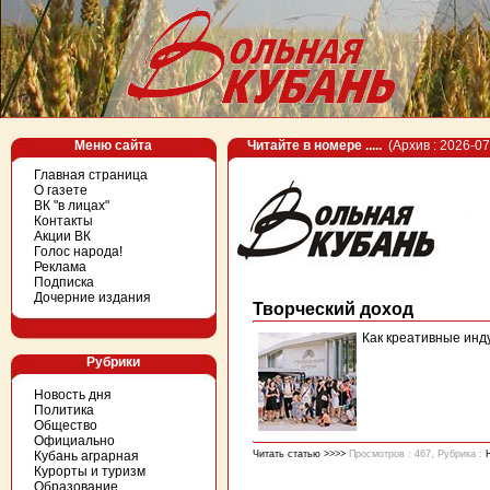
Меню сайта
Читайте в номере .....
(Архив : 2026-07
Главная страница
О газете
ВК "в лицах"
Контакты
Акции ВК
Голос народа!
Реклама
Подписка
Дочерние издания
Творческий доход
Как креативные инд
Рубрики
Новость дня
Политика
Общество
Официально
Кубань аграрная
Читать статью >>>>
Просмотров : 467, Рубрика :
Курорты и туризм
Образование