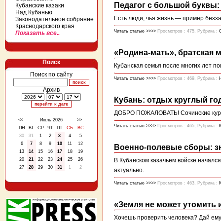
Педагог с большой буквы:
Кубанские казаки
Над Кубанью
Есть люди, чья жизнь — пример безз
Законодательное собрание
Краснодарского края
Читать статью >>>>
Просмотров : 475, Рубрика :
Показать все..
«Родина-мать», братская м
Поиск
Кубанская семья после многих лет п
Поиск по сайту
Читать статью >>>>
Просмотров : 469, Рубрика :
Архив
Кубань: отдых круглый го
ДОБРО ПОЖАЛОВАТЬ! Сочинские курор
<<
Июль 2026
>>
Читать статью >>>>
Просмотров : 465, Рубрика :
ПН
ВТ
СР
ЧТ
ПТ
СБ
ВС
30
31
1
2
3
4
5
6
7
8
9
10
11
12
Военно-полевые сборы: з
13
14
15
16
17
18
19
20
21
22
23
24
25
26
В Кубанском казачьем войске началс
27
28
29
30
31
1
2
актуально.
Читать статью >>>>
Просмотров : 463, Рубрика :
«Земля не может утомить 
Хочешь проверить человека? Дай ем