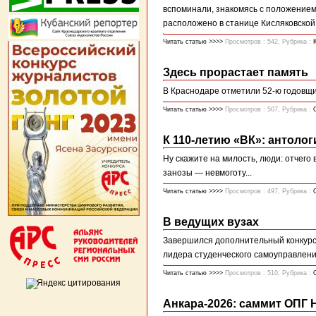
вспоминали, знакомясь с положением
расположено в станице Кисляковской
Читать статью >>>>
Просмотров : 542, Рубрика :
Здесь прорастает память
В Краснодаре отметили 52-ю годовщ
Читать статью >>>>
Просмотров : 507, Рубрика :
К 110-летию «ВК»: антолог
Ну скажите на милость, люди: отчего 
занозы — невмоготу...
Читать статью >>>>
Просмотров : 497, Рубрика :
В ведущих вузах
Завершился дополнительный конкурсн
лидера студенческого самоуправлени
Читать статью >>>>
Просмотров : 510, Рубрика :
Анкара-2026: саммит ОПГ