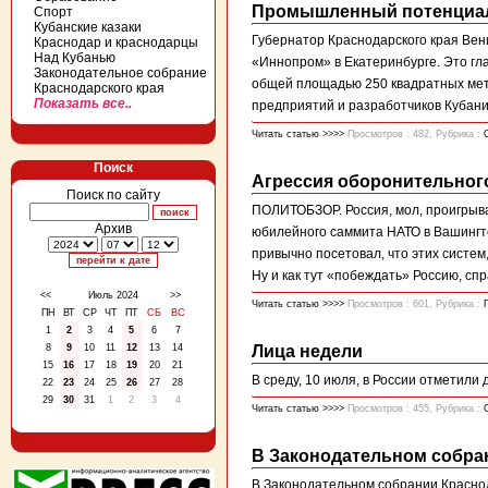
Промышленный потенциал 
Спорт
Кубанские казаки
Губернатор Краснодарского края Ве
Краснодар и краснодарцы
Над Кубанью
«Иннопром» в Екатеринбурге. Это гл
Законодательное собрание
общей площадью 250 квадратных мет
Краснодарского края
Показать все..
предприятий и разработчиков Кубани
Читать статью >>>>
Просмотров : 482, Рубрика :
Поиск
Агрессия оборонительног
Поиск по сайту
ПОЛИТОБЗОР. Россия, мол, проигрыва
Архив
юбилейного саммита НАТО в Вашингто
привычно посетовал, что этих систем
Ну и как тут «побеждать» Россию, спра
<<
Июль 2024
>>
Читать статью >>>>
Просмотров : 601, Рубрика :
ПН
ВТ
СР
ЧТ
ПТ
СБ
ВС
1
2
3
4
5
6
7
8
9
10
11
12
13
14
Лица недели
15
16
17
18
19
20
21
В среду, 10 июля, в России отметили
22
23
24
25
26
27
28
29
30
31
1
2
3
4
Читать статью >>>>
Просмотров : 455, Рубрика :
В Законодательном собра
В Законодательном собрании Красно