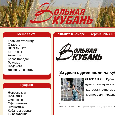
Меню сайта
Читайте в номере .....
(Архив : 2024-07
Главная страница
О газете
ВК "в лицах"
Контакты
Акции ВК
Голос народа!
Реклама
Подписка
Дочерние издания
За десять дней июля на К
ДЕРЖИТЕСЬ! Кубань 
душит температура,
Рубрики
нас достаточно вы
Новость дня
прогнозе для Красно
Политика
Общество
Официально
Экономика
Читать статью >>>>
Просмотров : 476, Рубрика :
Кубань аграрная
Образование