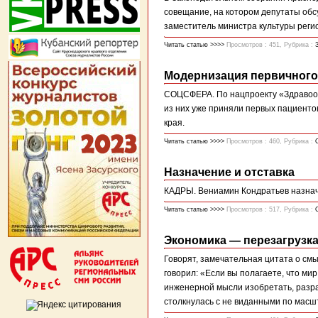
совещание, на котором депутаты обс
заместитель министра культуры рег
Читать статью >>>>
Просмотров : 451, Рубрика :
Модернизация первичного
СОЦСФЕРА. По нацпроекту «Здравоох
из них уже приняли первых пациентов
края.
Читать статью >>>>
Просмотров : 460, Рубрика :
Назначение и отставка
КАДРЫ. Вениамин Кондратьев назнач
Читать статью >>>>
Просмотров : 517, Рубрика :
Экономика — перезагрузк
Говорят, замечательная цитата о с
говорил: «Если вы полагаете, что ми
инженерной мысли изобретать, разраб
столкнулась с не виданными по масшта