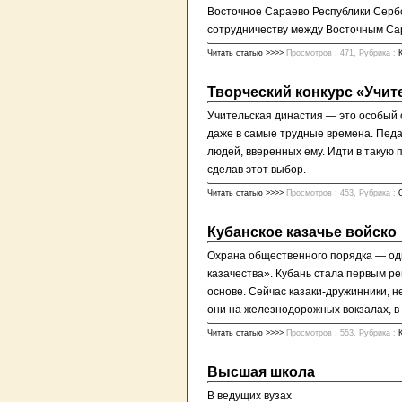
Восточное Сараево Республики Серб
сотрудничеству между Восточным Са
Читать статью >>>>
Просмотров : 471, Рубрика :
Творческий конкурс «Учит
Учительская династия — это особый о
даже в самые трудные времена. Педаг
людей, вверенных ему. Идти в такую 
сделав этот выбор.
Читать статью >>>>
Просмотров : 453, Рубрика :
Кубанское казачье войско
Охрана общественного порядка — одн
казачества». Кубань стала первым ре
основе. Сейчас казаки-дружинники, 
они на железнодорожных вокзалах, в аэ
Читать статью >>>>
Просмотров : 553, Рубрика :
Высшая школа
В ведущих вузах