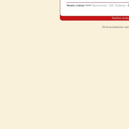
Читать статью >>>>
Просмотров : 419, Рубрика :
Любое испо
Использование мат