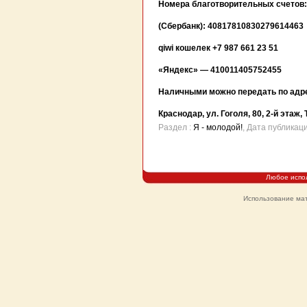
Номера благотворительных счетов:
(Сбербанк): 40817810830279614463
qiwi кошелек +7 987 661 23 51
«Яндекс» — 410011405752455
Наличными можно передать по адр
Краснодар, ул. Гоголя, 80, 2-й этаж, 
Раздел :
Я - молодой!
, Дата публикац
Любое испо
Использование мат