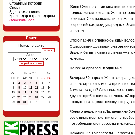
Страницы истории
Женя Смирнов — двадцатипятилетний
Спорт
Здравоохранение
подростковом возрасте Женя потерял
Краснодар и краснодарцы
возиться. С четырнадцати лет Женя 
Показать все..
всероссийских, международных. Зван
спортом…
Поиск
Этого парня с огненно-рыжими волос
Поиск по сайту
С дворовыми друзьями они организова
Видели бы вы их выступления — это ч
Архив
кругом…
Но все оборвалось в один миг!
<<
Июль 2013
>>
Вечером 30 апреля Женя возвращался
ПН
ВТ
СР
ЧТ
ПТ
СБ
ВС
1
2
3
4
5
6
7
спешке скрылся с места происшеств
8
9
10
11
12
13
14
Заметал следы? А вот искалеченного 
15
16
17
18
19
20
21
друзья, прибывшие на помощь. «Скор
22
23
24
25
26
27
28
преодолевала, как в пиковую пору, в 
29
30
31
1
2
3
4
Женю определили в Лазаревскую боль
все с ним в порядке, ничего не требу
потребовали его перевода в краснода
Наконец Женю перевели… в хостинску