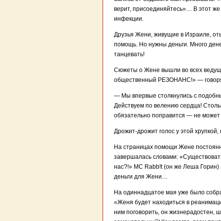
верит, присоединяйтесь»… В этот же 
инфекции.
Друзья Жени, живущие в Израиле, от
помощь. Но нужны деньги. Много ден
танцевать!
Сюжеты о Жене вышли во всех ведущи
общественный РЕЗОНАНС!» — говоря
— Мы впервые столкнулись с подобны
Действуем по велению сердца! Столь
обязательно поправится — не может 
Дрожит-дрожит голос у этой хрупкой,
На страницах помощи Жене постоянно
завершалась словами: «Существовать 
нас?!» MC Rabb!t (он же Леша Горин
деньги для Жени…
На одиннадцатое мая уже было собра
«Женя будет находиться в реанимаци
ним поговорить, он жизнерадостен, ш