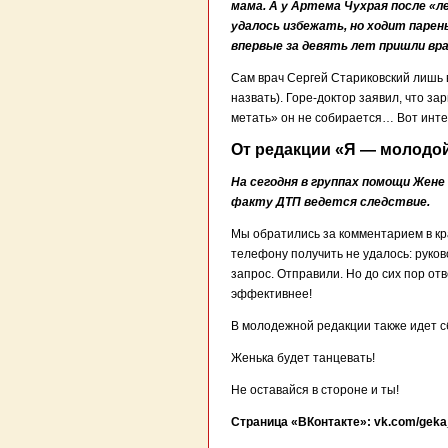
мама. А у Артема Чухрая после «л
удалось избежать, но ходит парень
впервые за девять лет пришли вра
Сам врач Сергей Стариковский лишь 
назвать). Горе-доктор заявил, что з
метать» он не собирается… Вот интер
От редакции «Я — молодой
На сегодня в группах помощи Жене
факту ДТП ведется следствие.
Мы обратились за комментарием в к
телефону получить не удалось: руко
запрос. Отправили. Но до сих пор о
эффективнее!
В молодежной редакции также идет с
Женька будет танцевать!
Не оставайся в стороне и ты!
Страница «ВКонтакте»: vk.com/gek