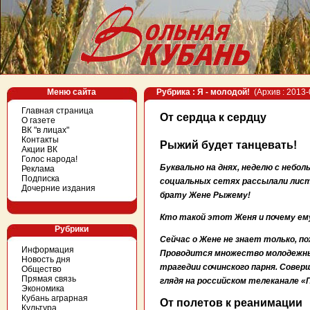
Меню сайта
Рубрика : Я - молодой!
(Архив : 2013-
Главная страница
От сердца к сердцу
О газете
ВК "в лицах"
Контакты
Рыжий будет танцевать!
Акции ВК
Голос народа!
Буквально на днях, неделю с небол
Реклама
Подписка
социальных сетях рассылали листо
Дочерние издания
брату Жене Рыжему!
Кто такой этот Женя и почему ем
Рубрики
Сейчас о Жене не знает только, пож
Информация
Проводится множество молодежных
Новость дня
трагедии сочинского парня. Совер
Общество
Прямая связь
глядя на российском телеканале «
Экономика
Кубань аграрная
От полетов к реанимации
Культура