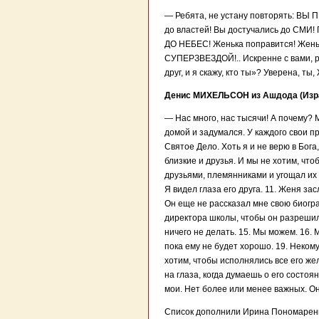
— Ребята, не устану повторять: ВЫ
до властей! Вы достучались до СМИ!
ДО НЕБЕС! Женька поправится! Женька
СУПЕРЗВЕЗДОЙ!.. Искренне с вами, ре
друг, и я скажу, кто ты»? Уверена, ты
Денис МИХЕЛЬСОН из Ашдода (Израи
— Нас много, нас тысячи! А почему? М
домой и задумался. У каждого свои пр
Святое Дело. Хоть я и не верю в Бога
близкие и друзья. И мы не хотим, что
друзьями, племянниками и угощал их в
Я видел глаза его друга. 11. Женя з
Он еще не рассказал мне свою биогра
директора школы, чтобы он разрешил
ничего не делать. 15. Мы можем. 16.
пока ему не будет хорошо. 19. Некому
хотим, чтобы исполнялись все его же
на глаза, когда думаешь о его состо
мои. Нет более или менее важных. О
Список дополнили Ирина Пономарен