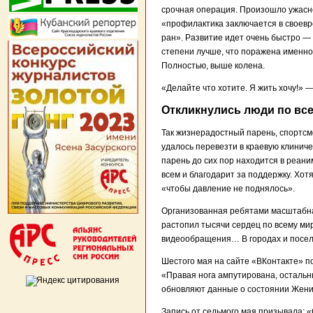
срочная операция. Произошло ужасно
«профилактика заключается в своев
ран». Развитие идет очень быстро — с
степени лучше, что поражена именно 
Полностью, выше колена.
«Делайте что хотите. Я жить хочу!»
Откликнулись люди по вс
Так жизнерадостный парень, спортс
удалось перевезти в краевую клиниче
парень до сих пор находится в реани
всем и благодарит за поддержку. Хот
«чтобы давление не поднялось».
Организованная ребятами масштабна
растопил тысячи сердец по всему ми
видеообращения… В городах и посел
Шестого мая на сайте «ВКонтакте» п
«Правая нога ампутирована, остальн
обновляют данные о состоянии Жени
Запись от седьмого мая призывала: «