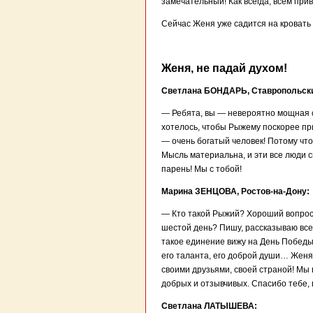
замечательный! Как всегда, всем прив
Сейчас Женя уже садится на кровать
Женя, не падай духом!
Светлана БОНДАРЬ, Ставропольски
— Ребята, вы — невероятно мощная с
хотелось, чтобы Рыжему поскорее прин
— очень богатый человек! Потому что
Мысль материальна, и эти все люди с
парень! Мы с тобой!
Марина ЗЕНЦОВА, Ростов-на-Дону:
— Кто такой Рыжий? Хороший вопрос. 
шестой день? Пишу, рассказываю вс
такое единение вижу на День Победы 
его таланта, его доброй души… Женя,
своими друзьями, своей страной! Мы
добрых и отзывчивых. Спасибо тебе, 
Светлана ЛАТЫШЕВА: